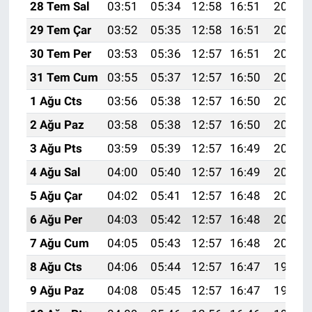
28 Tem Sal
03:51
05:34
12:58
16:51
20:11
29 Tem Çar
03:52
05:35
12:58
16:51
20:10
30 Tem Per
03:53
05:36
12:57
16:51
20:09
31 Tem Cum
03:55
05:37
12:57
16:50
20:08
1 Ağu Cts
03:56
05:38
12:57
16:50
20:07
2 Ağu Paz
03:58
05:38
12:57
16:50
20:06
3 Ağu Pts
03:59
05:39
12:57
16:49
20:05
4 Ağu Sal
04:00
05:40
12:57
16:49
20:04
5 Ağu Çar
04:02
05:41
12:57
16:48
20:03
6 Ağu Per
04:03
05:42
12:57
16:48
20:02
7 Ağu Cum
04:05
05:43
12:57
16:48
20:01
8 Ağu Cts
04:06
05:44
12:57
16:47
19:59
9 Ağu Paz
04:08
05:45
12:57
16:47
19:58