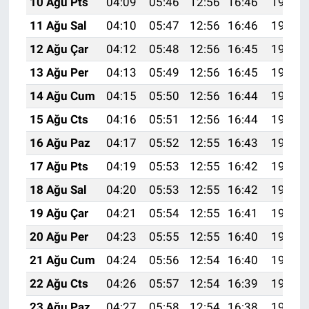
10 Ağu Pts
04:09
05:46
12:56
16:46
19:57
11 Ağu Sal
04:10
05:47
12:56
16:46
19:56
12 Ağu Çar
04:12
05:48
12:56
16:45
19:55
13 Ağu Per
04:13
05:49
12:56
16:45
19:53
14 Ağu Cum
04:15
05:50
12:56
16:44
19:52
15 Ağu Cts
04:16
05:51
12:56
16:44
19:51
16 Ağu Paz
04:17
05:52
12:55
16:43
19:49
17 Ağu Pts
04:19
05:53
12:55
16:42
19:48
18 Ağu Sal
04:20
05:53
12:55
16:42
19:47
19 Ağu Çar
04:21
05:54
12:55
16:41
19:45
20 Ağu Per
04:23
05:55
12:55
16:40
19:44
21 Ağu Cum
04:24
05:56
12:54
16:40
19:42
22 Ağu Cts
04:26
05:57
12:54
16:39
19:41
23 Ağu Paz
04:27
05:58
12:54
16:38
19:39