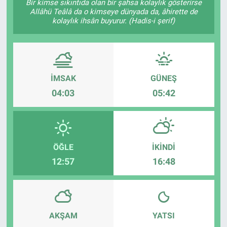
Bir kimse sıkıntıda olan bir şahsa kolaylık gösterirse
Allâhü Teâlâ da o kimseye dünyada da, âhirette de
kolaylık ihsân buyurur. (Hadis-i şerif)
İMSAK
GÜNEŞ
04:03
05:42
ÖĞLE
İKINDI
12:57
16:48
AKŞAM
YATSI