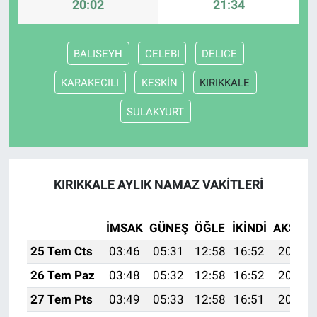
20:02
21:34
BALISEYH
CELEBI
DELICE
KARAKECILI
KESKİN
KIRIKKALE
SULAKYURT
KIRIKKALE AYLIK NAMAZ VAKITLERI
İMSAK
GÜNEŞ
ÖĞLE
İKINDI
AKŞAM
25 Tem Cts
03:46
05:31
12:58
16:52
20:14
26 Tem Paz
03:48
05:32
12:58
16:52
20:13
27 Tem Pts
03:49
05:33
12:58
16:51
20:12