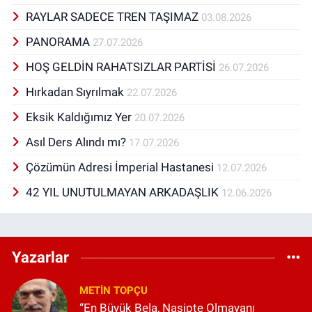
RAYLAR SADECE TREN TAŞIMAZ
03.08.2026
PANORAMA
27.07.2026
HOŞ GELDİN RAHATSIZLAR PARTİSİ
26.07.2026
Hırkadan Sıyrılmak
22.07.2026
Eksik Kaldığımız Yer
20.07.2026
Asıl Ders Alındı mı?
17.07.2026
Çözümün Adresi İmperial Hastanesi
12.07.2026
42 YIL UNUTULMAYAN ARKADAŞLIK
12.06.2026
Yazarlar
METIN TOPÇU
“En Büyük Bela, Nasipte Olmayanı