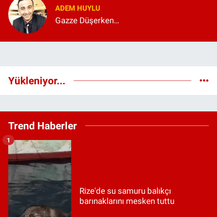
ADEM HUYLU
Gazze Düşerken…
Yükleniyor...
Trend Haberler
1
Rize'de su samuru balıkçı
barınaklarını mesken tuttu