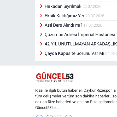
Hırkadan Sıyrılmak
22.07.2026
Eksik Kaldığımız Yer
20.07.2026
Asıl Ders Alındı mı?
17.07.2026
Çözümün Adresi İmperial Hastanesi
42 YIL UNUTULMAYAN ARKADAŞLI
Çayda Kapasite Sorunu Var Mı
04.06.
Rize ile ilgili bütün haberler, Çaykur Rizespor'la i
tüm gelişmeler ve tüm son dakika haberleri, so
dakika Rize haberleri ve en son Rize gelişmeler
Güncel53'te...