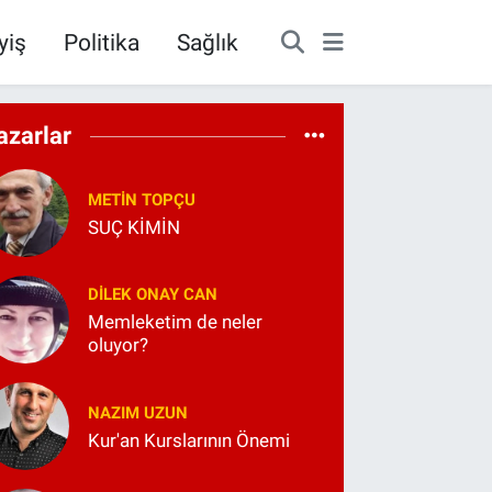
yiş
Politika
Sağlık
azarlar
METIN TOPÇU
SUÇ KİMİN
DILEK ONAY CAN
Memleketim de neler
oluyor?
NAZIM UZUN
Kur'an Kurslarının Önemi