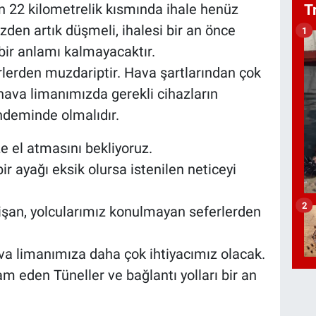
nın 22 kilometrelik kısmında ihale henüz
T
en artık düşmeli, ihalesi bir an önce
1
 bir anlamı kalmayacaktır.
erden muzdariptir. Hava şartlarından çok
 hava limanımızda gerekli cihazların
ndeminde olmalıdır.
e el atmasını bekliyoruz.
ir ayağı eksik olursa istenilen neticeyi
2
işan, yolcularımız konulmayan seferlerden
va limanımıza daha çok ihtiyacımız olacak.
 eden Tüneller ve bağlantı yolları bir an