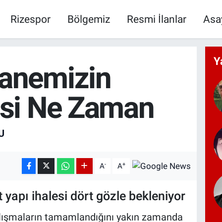
Rizespor
Bölgemiz
Resmi İlanlar
Asa
Y
anemizin
esi Ne Zaman
U
-
+
A
A
 yapı ihalesi dört gözle bekleniyor
çalışmaların tamamlandığını yakın zamanda