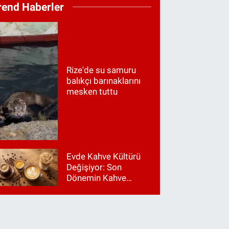
rend Haberler
Rize'de su samuru
balıkçı barınaklarını
mesken tuttu
Evde Kahve Kültürü
Değişiyor: Son
Dönemin Kahve
Makinesi Trendleri