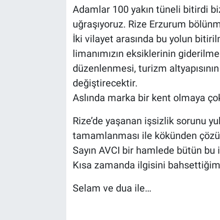
Adamlar 100 yakın tüneli bitirdi bi
uğraşıyoruz. Rize Erzurum bölünmü
İki vilayet arasında bu yolun biti
limanımızın eksiklerinin giderilme
düzenlenmesi, turizm altyapısının
değiştirecektir.
Aslında marka bir kent olmaya çok
Rize’de yaşanan işsizlik sorunu yu
tamamlanması ile kökünden çözül
Sayın AVCI bir hamlede bütün bu iş
Kısa zamanda ilgisini bahsettiğim
Selam ve dua ile…