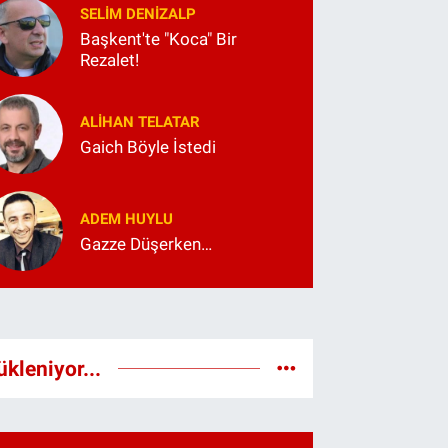
SELIM DENİZALP
Başkent'te "Koca" Bir
Rezalet!
ALIHAN TELATAR
Gaich Böyle İstedi
ADEM HUYLU
Gazze Düşerken…
ükleniyor...