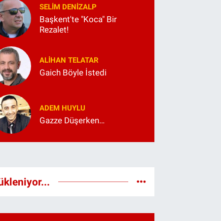
SELIM DENİZALP
Başkent'te "Koca" Bir
Rezalet!
ALIHAN TELATAR
Gaich Böyle İstedi
ADEM HUYLU
Gazze Düşerken…
ükleniyor...