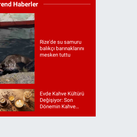
rend Haberler
Rize'de su samuru
balıkçı barınaklarını
mesken tuttu
Evde Kahve Kültürü
Değişiyor: Son
Dönemin Kahve
Makinesi Trendleri