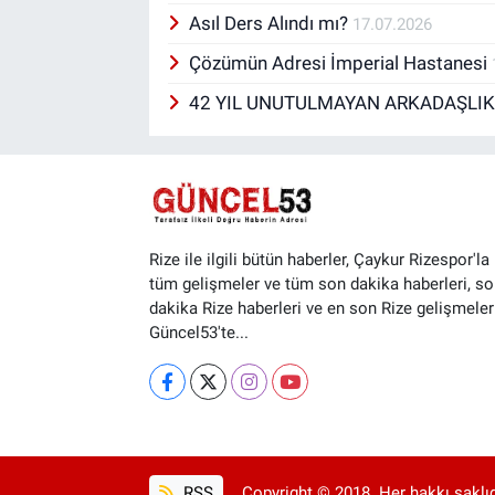
Asıl Ders Alındı mı?
17.07.2026
Çözümün Adresi İmperial Hastanesi
42 YIL UNUTULMAYAN ARKADAŞLI
Rize ile ilgili bütün haberler, Çaykur Rizespor'la i
tüm gelişmeler ve tüm son dakika haberleri, so
dakika Rize haberleri ve en son Rize gelişmeler
Güncel53'te...
RSS
Copyright © 2018. Her hakkı saklıd