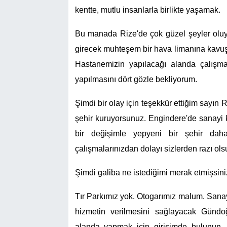
kentte, mutlu insanlarla birlikte yaşamak.
Bu manada Rize'de çok güzel şeyler oluyo
girecek muhteşem bir hava limanına kavuşt
Hastanemizin yapılacağı alanda çalışma
yapılmasını dört gözle bekliyorum.
Şimdi bir olay için teşekkür ettiğim sayın
şehir kuruyorsunuz. Engindere'de sanayi 
bir değişimle yepyeni bir şehir daha
çalışmalarınızdan dolayı sizlerden razı ols
Şimdi galiba ne istediğimi merak etmişsiniz
Tır Parkımız yok. Otogarımız malum. Sanay
hizmetin verilmesini sağlayacak Günd
alanda yapmak için girişimde bulunun, 