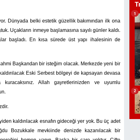
T
1
r. Dünyada belki estetik güzellik bakımından ilk ona
uk. Uçakların inmeye başlamasına sayılı günler kaldı.
lar başladı. En kısa sürede üst yapı ihalesinin de
 Rahmi Başkandan bir isteğim olacak. Merkezde yeni bir
kaldırılacak Eski Serbest bölgeyi de kapsayan devasa
 kuracaksınız. Allah gayretlerinizden ve uyumlu
2
un.
dir.
iden kaldırılacak esnafın gideceği yer yok. Bu üç adet
oğdu Bozukkale mevkiinde denizde kazanılacak bir
gereğini hemen yapın. Başka bir çare yoktur. Çifte