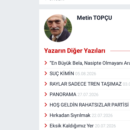
Metin TOPÇU
Yazarın Diğer Yazıları
“En Büyük Bela, Nasipte Olmayanı A
SUÇ KİMİN
05.08.2026
RAYLAR SADECE TREN TAŞIMAZ
03.
PANORAMA
27.07.2026
HOŞ GELDİN RAHATSIZLAR PARTİS
Hırkadan Sıyrılmak
22.07.2026
Eksik Kaldığımız Yer
20.07.2026