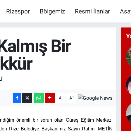
Rizespor
Bölgemiz
Resmi İlanlar
Asa
Y
Kalmış Bir
kkür
U
-
+
A
A
indiğim önemli bir sorun olan Güreş Eğitim Merkezi
 eden Rize Belediye Başkanımız Sayın Rahmi METİN