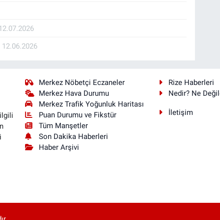
12.07.2026
K
12.06.2026
Merkez Nöbetçi Eczaneler
Rize Haberleri
Merkez Hava Durumu
Nedir? Ne Değil
Merkez Trafik Yoğunluk Haritası
İletişim
Puan Durumu ve Fikstür
lgili
Tüm Manşetler
n
Son Dakika Haberleri
i
Haber Arşivi
ır.