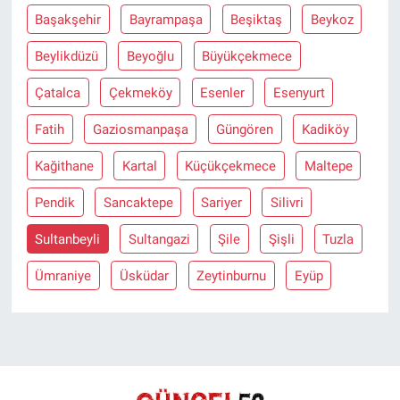
Başakşehir
Bayrampaşa
Beşiktaş
Beykoz
Beylikdüzü
Beyoğlu
Büyükçekmece
Çatalca
Çekmeköy
Esenler
Esenyurt
Fatih
Gaziosmanpaşa
Güngören
Kadiköy
Kağithane
Kartal
Küçükçekmece
Maltepe
Pendik
Sancaktepe
Sariyer
Silivri
Sultanbeyli
Sultangazi
Şile
Şişli
Tuzla
Ümraniye
Üsküdar
Zeytinburnu
Eyüp