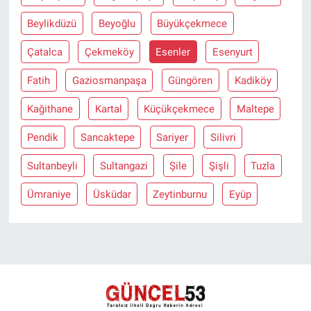
Beylikdüzü
Beyoğlu
Büyükçekmece
Çatalca
Çekmeköy
Esenler
Esenyurt
Fatih
Gaziosmanpaşa
Güngören
Kadiköy
Kağithane
Kartal
Küçükçekmece
Maltepe
Pendik
Sancaktepe
Sariyer
Silivri
Sultanbeyli
Sultangazi
Şile
Şişli
Tuzla
Ümraniye
Üsküdar
Zeytinburnu
Eyüp