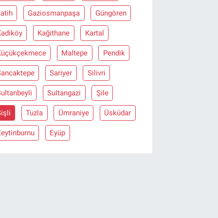
atih
Gaziosmanpaşa
Güngören
Kadiköy
Kağithane
Kartal
Küçükçekmece
Maltepe
Pendik
Sancaktepe
Sariyer
Silivri
ultanbeyli
Sultangazi
Şile
işli
Tuzla
Ümraniye
Üsküdar
eytinburnu
Eyüp