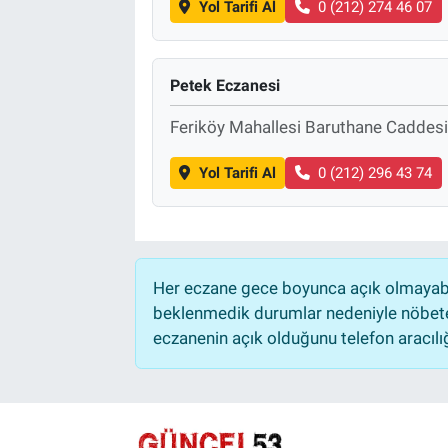
Yol Tarifi Al
0 (212) 274 46 07
Petek Eczanesi
Feriköy Mahallesi Baruthane Cadde
Yol Tarifi Al
0 (212) 296 43 74
Her eczane gece boyunca açık olmayabili
beklenmedik durumlar nedeniyle nöbete
eczanenin açık olduğunu telefon aracılığıy