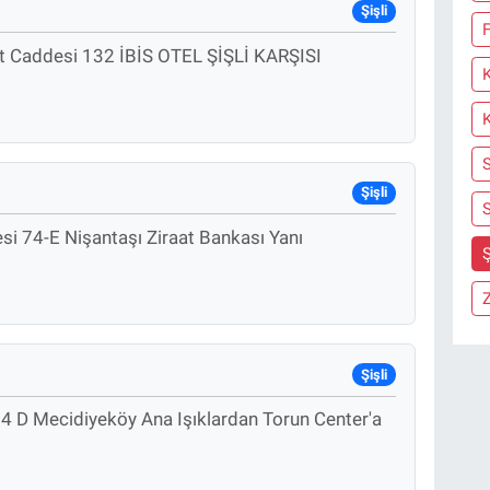
Şişli
F
yet Caddesi 132 İBİS OTEL ŞİŞLİ KARŞISI
Şişli
S
si 74-E Nişantaşı Ziraat Bankası Yanı
Ş
Z
Şişli
4 D Mecidiyeköy Ana Işıklardan Torun Center'a