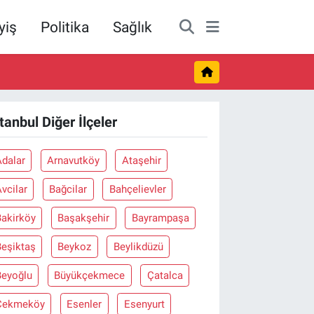
yiş
Politika
Sağlık
stanbul Diğer İlçeler
Adalar
Arnavutköy
Ataşehir
vcilar
Bağcilar
Bahçelievler
Bakirköy
Başakşehir
Bayrampaşa
Beşiktaş
Beykoz
Beylikdüzü
Beyoğlu
Büyükçekmece
Çatalca
Çekmeköy
Esenler
Esenyurt