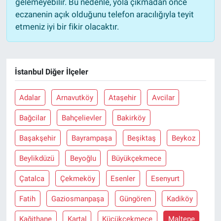
gelemeyebilir. Bu nedenle, yola çıkmadan önce
eczanenin açık olduğunu telefon aracılığıyla teyit
etmeniz iyi bir fikir olacaktır.
İstanbul Diğer İlçeler
Adalar
Arnavutköy
Ataşehir
Avcilar
Bağcilar
Bahçelievler
Bakirköy
Başakşehir
Bayrampaşa
Beşiktaş
Beykoz
Beylikdüzü
Beyoğlu
Büyükçekmece
Çatalca
Çekmeköy
Esenler
Esenyurt
Fatih
Gaziosmanpaşa
Güngören
Kadiköy
Kağithane
Kartal
Küçükçekmece
Maltepe