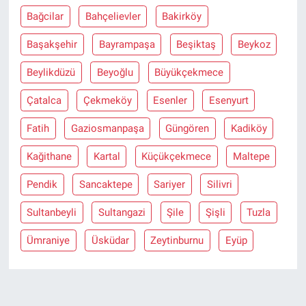
Bağcilar
Bahçelievler
Bakirköy
Başakşehir
Bayrampaşa
Beşiktaş
Beykoz
Beylikdüzü
Beyoğlu
Büyükçekmece
Çatalca
Çekmeköy
Esenler
Esenyurt
Fatih
Gaziosmanpaşa
Güngören
Kadiköy
Kağithane
Kartal
Küçükçekmece
Maltepe
Pendik
Sancaktepe
Sariyer
Silivri
Sultanbeyli
Sultangazi
Şile
Şişli
Tuzla
Ümraniye
Üsküdar
Zeytinburnu
Eyüp