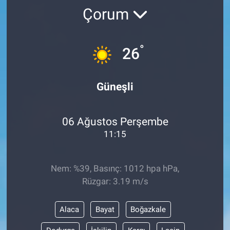
Çorum
°
26
Güneşli
06 Ağustos Perşembe
11:15
Nem: %39, Basınç: 1012 hpa hPa,
Rüzgar: 3.19 m/s
Alaca
Bayat
Boğazkale