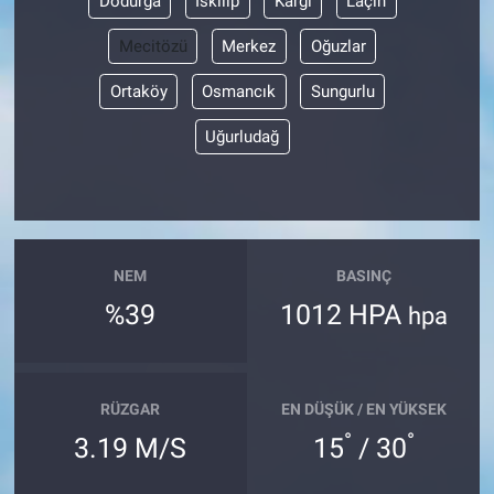
Dodurga
İskilip
Kargı
Laçin
Mecitözü
Merkez
Oğuzlar
Ortaköy
Osmancık
Sungurlu
Uğurludağ
NEM
BASINÇ
%39
1012 HPA
hpa
RÜZGAR
EN DÜŞÜK / EN YÜKSEK
°
°
3.19 M/S
15
/ 30