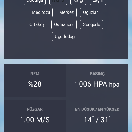
Dodurga
İskilip
Kargı
Laçin
Mecitözü
Merkez
Oğuzlar
Ortaköy
Osmancık
Sungurlu
Uğurludağ
NEM
BASINÇ
%28
1006 HPA
hpa
RÜZGAR
EN DÜŞÜK / EN YÜKSEK
°
°
1.00 M/S
14
/ 31