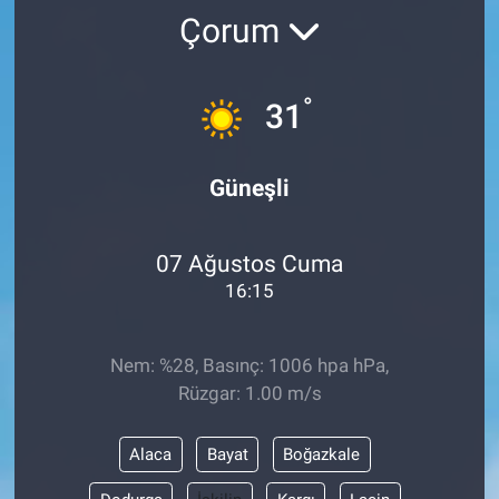
Çorum
°
31
Güneşli
07 Ağustos Cuma
16:15
Nem: %28, Basınç: 1006 hpa hPa,
Rüzgar: 1.00 m/s
Alaca
Bayat
Boğazkale