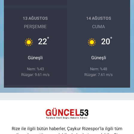
13 AĞUSTOS
14 AĞUSTOS
PERŞEMBE
CUMA
°
°
22
20
Güneşli
Güneşli
Nem: %43
Nem: %48
Rüzgar: 9.61 m/s
Rüzgar: 7.61 m/s
Rize ile ilgili bütün haberler, Çaykur Rizespor'la ilgili tüm