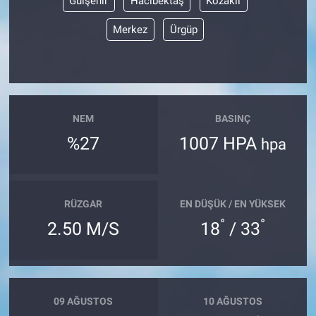
Gülşehir
Hacıbektaş
Kozaklı
Merkez
Ürgüp
NEM
BASINÇ
%27
1007 HPA
hpa
RÜZGAR
EN DÜŞÜK / EN YÜKSEK
°
°
2.50 M/S
18
/ 33
09 AĞUSTOS
10 AĞUSTOS