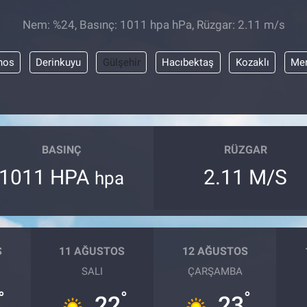
Nem: %24, Basınç: 1011 hpa hPa, Rüzgar: 2.11 m/s
nos
Derinkuyu
Gülşehir
Hacıbektaş
Kozaklı
Me
BASINÇ
RÜZGAR
1011 HPA
2.11 M/S
hpa
S
11 AĞUSTOS
12 AĞUSTOS
SALI
ÇARŞAMBA
°
°
°
22
23