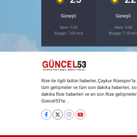
Güneşli
Güneşli
Nem: %35
Nem: %44
Rüzgar: 7.69 m/s
Rüzgar: 7.19 m/
Rize ile ilgili bütün haberler, Çaykur Rizespor'la i
tüm gelişmeler ve tüm son dakika haberleri, so
dakika Rize haberleri ve en son Rize gelişmeler
Güncel53'te...