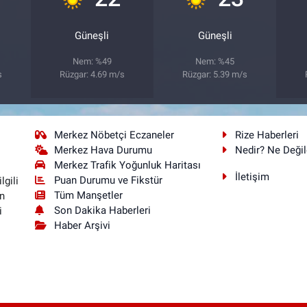
Güneşli
Güneşli
Nem: %49
Nem: %45
s
Rüzgar: 4.69 m/s
Rüzgar: 5.39 m/s
Merkez Nöbetçi Eczaneler
Rize Haberleri
Merkez Hava Durumu
Nedir? Ne Değil
Merkez Trafik Yoğunluk Haritası
İletişim
Puan Durumu ve Fikstür
lgili
Tüm Manşetler
n
Son Dakika Haberleri
i
Haber Arşivi