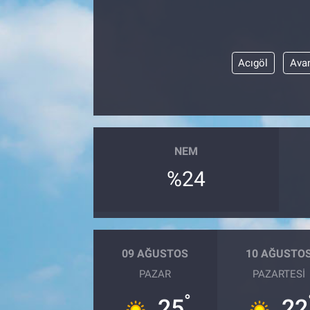
Acıgöl
Ava
NEM
%24
09 AĞUSTOS
10 AĞUSTO
PAZAR
PAZARTESI
°
25
22