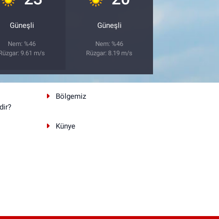
Güneşli
Güneşli
Nem: %46
Nem: %46
Rüzgar: 9.61 m/s
Rüzgar: 8.19 m/s
Bölgemiz
dir?
Künye