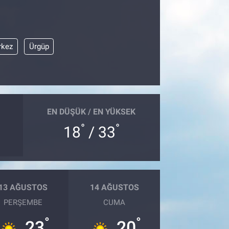
rkez
Ürgüp
EN DÜŞÜK / EN YÜKSEK
°
°
18
/ 33
13 AĞUSTOS
14 AĞUSTOS
PERŞEMBE
CUMA
°
°
23
20