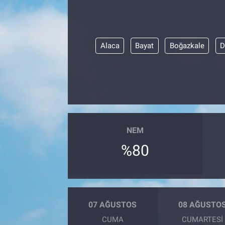
Alaca
Bayat
Boğazkale
D
NEM
%80
07 AĞUSTOS
08 AĞUSTO
CUMA
CUMARTESI