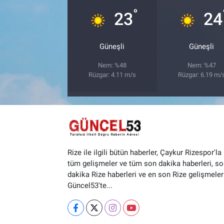
°
23
24
Güneşli
Güneşli
Nem: %48
Nem: %47
Rüzgar: 4.11 m/s
Rüzgar: 6.19 m/
Rize ile ilgili bütün haberler, Çaykur Rizespor'la i
tüm gelişmeler ve tüm son dakika haberleri, so
dakika Rize haberleri ve en son Rize gelişmeler
Güncel53'te...