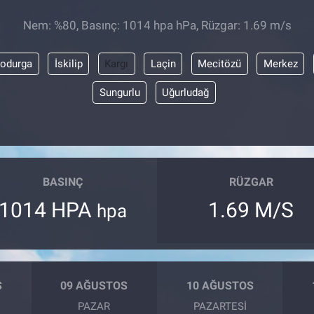
Nem: %80, Basınç: 1014 hpa hPa, Rüzgar: 1.69 m/s
odurga
İskilip
Kargı
Laçin
Mecitözü
Merkez
Sungurlu
Uğurludağ
BASINÇ
RÜZGAR
1014 HPA
1.69 M/S
hpa
S
09 AĞUSTOS
10 AĞUSTOS
PAZAR
PAZARTESI