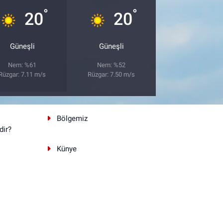
°
°
20
20
Güneşli
Güneşli
Nem: %61
Nem: %52
Rüzgar: 7.11 m/s
Rüzgar: 7.50 m/s
Bölgemiz
dir?
Künye