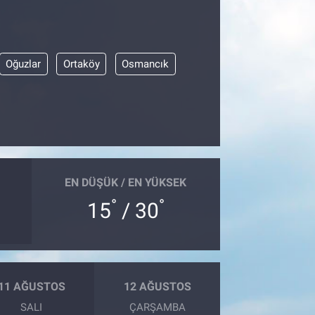
Oğuzlar
Ortaköy
Osmancık
EN DÜŞÜK / EN YÜKSEK
°
°
15
/ 30
11 AĞUSTOS
12 AĞUSTOS
SALI
ÇARŞAMBA