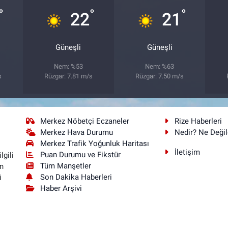
°
°
°
22
21
Güneşli
Güneşli
Nem: %53
Nem: %63
s
Rüzgar: 7.81 m/s
Rüzgar: 7.50 m/s
Merkez Nöbetçi Eczaneler
Rize Haberleri
Merkez Hava Durumu
Nedir? Ne Değil
Merkez Trafik Yoğunluk Haritası
İletişim
Puan Durumu ve Fikstür
lgili
Tüm Manşetler
n
Son Dakika Haberleri
i
Haber Arşivi