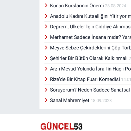
Kur'an Kurslarının Önemi
28.08.2024
Anadolu Kadını Kutsallığını Yitiriyor
Deprem; Ülkeler İçin Ciddiye Alınma
Merhamet Sadece İnsana mıdır? Yarat
Meyve Sebze Çekirdeklerini Çöp Tor
Şehirler Bir Bütün Olarak Kalkınmalı
2
Arz-ı Mevud Yolunda İsrail'in Haçlı Po
Rize'de Bir Kitap Fuarı Komedisi
14.0
Soruyorum? Neden Sadece Sanatsal Etk
Sanal Mahremiyet
18.09.2023