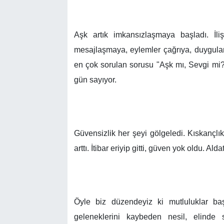
Aşk artık imkansızlaşmaya başladı. İli
mesajlaşmaya, eylemler çağrıya, duygula
en çok sorulan sorusu "Aşk mı, Sevgi mi?" a
gün sayıyor.
Güvensizlik her şeyi gölgeledi. Kıskançlı
arttı. İtibar eriyip gitti, güven yok oldu. A
Öyle biz düzendeyiz ki mutluluklar baş
geleneklerini kaybeden nesil, elinde 