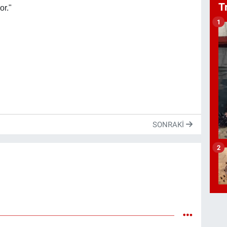
T
or."
1
SONRAKI
2