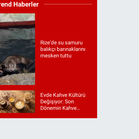
rend Haberler
Rize'de su samuru
balıkçı barınaklarını
mesken tuttu
Evde Kahve Kültürü
Değişiyor: Son
Dönemin Kahve
Makinesi Trendleri