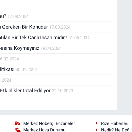
 mu?
17.08.2024
sı Gereken Bir Konudur
17.08.2024
ılan Bir Tek Canlı İnsan mıdır?
01.06.2024
basına Koymayınız
19.04.2024
6.02.2024
litikası
30.01.2024
1.2024
inlikler İptal Ediliyor
22.10.2023
Merkez Nöbetçi Eczaneler
Rize Haberleri
Merkez Hava Durumu
Nedir? Ne Değil