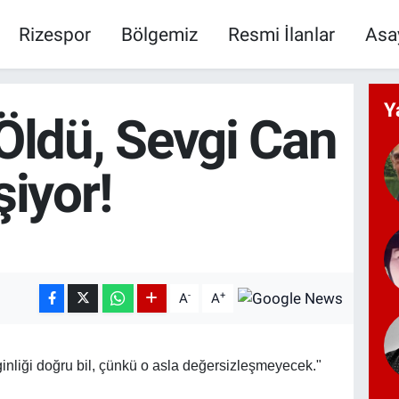
Rizespor
Bölgemiz
Resmi İlanlar
Asa
Y
Öldü, Sevgi Can
şiyor!
-
+
A
A
nliği doğru bil, çünkü o asla değersizleşmeyecek."