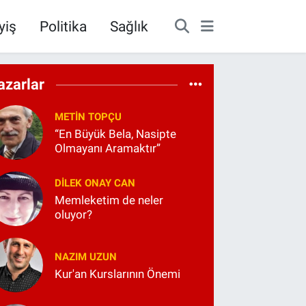
yiş
Politika
Sağlık
azarlar
METIN TOPÇU
“En Büyük Bela, Nasipte
Olmayanı Aramaktır”
DILEK ONAY CAN
Memleketim de neler
oluyor?
NAZIM UZUN
Kur'an Kurslarının Önemi