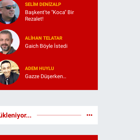
SELIM DENİZALP
Başkent'te "Koca" Bir
Rezalet!
ALIHAN TELATAR
Gaich Böyle İstedi
ADEM HUYLU
Gazze Düşerken…
ükleniyor...