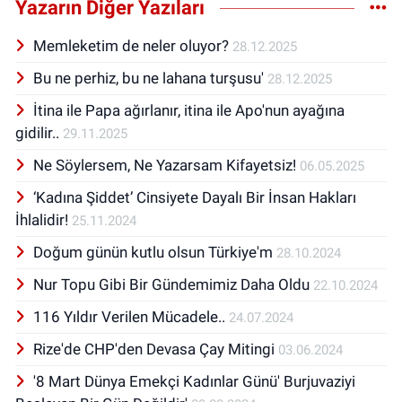
Yazarın Diğer Yazıları
Memleketim de neler oluyor?
28.12.2025
Bu ne perhiz, bu ne lahana turşusu'
28.12.2025
İtina ile Papa ağırlanır, itina ile Apo'nun ayağına
gidilir..
29.11.2025
Ne Söylersem, Ne Yazarsam Kifayetsiz!
06.05.2025
‘Kadına Şiddet’ Cinsiyete Dayalı Bir İnsan Hakları
İhlalidir!
25.11.2024
Doğum günün kutlu olsun Türkiye'm
28.10.2024
Nur Topu Gibi Bir Gündemimiz Daha Oldu
22.10.2024
116 Yıldır Verilen Mücadele..
24.07.2024
Rize'de CHP'den Devasa Çay Mitingi
03.06.2024
'8 Mart Dünya Emekçi Kadınlar Günü' Burjuvaziyi