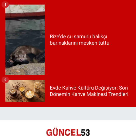
1
Rize'de su samuru balıkçı
barınaklarını mesken tuttu
2
Evde Kahve Kültürü Değişiyor: Son
Dönemin Kahve Makinesi Trendleri