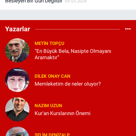
Besleyen Bir Gün Değildir'
09.03.2024
Yazarlar
METIN TOPÇU
“En Büyük Bela, Nasipte Olmayanı
Aramaktır”
DILEK ONAY CAN
Memleketim de neler oluyor?
NAZIM UZUN
Kur'an Kurslarının Önemi
SELIM DENİZALP