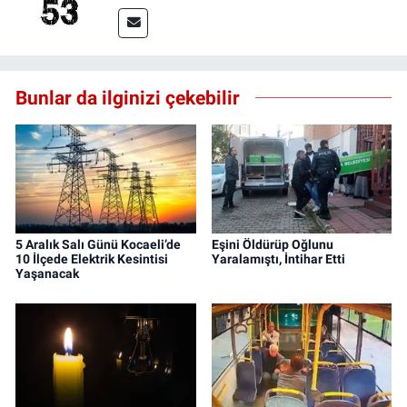
Bunlar da ilginizi çekebilir
5 Aralık Salı Günü Kocaeli’de
Eşini Öldürüp Oğlunu
10 İlçede Elektrik Kesintisi
Yaralamıştı, İntihar Etti
Yaşanacak