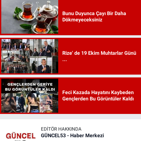
Bunu Duyunca Çayı Bir Daha
Dökmeyeceksiniz
Rize' de 19 Ekim Muhtarlar Günü
...
Feci Kazada Hayatını Kaybeden
Gençlerden Bu Görüntüler Kaldı
EDITÖR HAKKINDA
GÜNCEL53 - Haber Merkezi