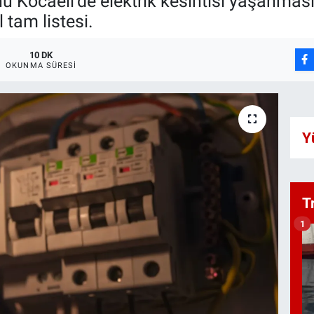
Kocaeli’de elektrik kesintisi yaşanması
 tam listesi.
10 DK
OKUNMA SÜRESI
Y
T
1