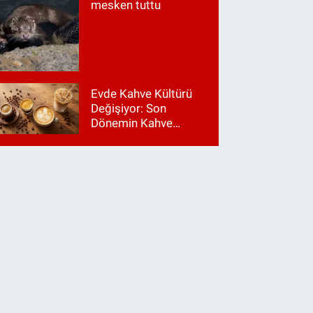
mesken tuttu
Evde Kahve Kültürü
Değişiyor: Son
Dönemin Kahve
Makinesi Trendleri