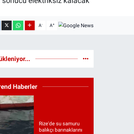
 sonucu elektriksiz kalacak
-
+
A
A
ükleniyor...
rend Haberler
Rize'de su samuru
balıkçı barınaklarını