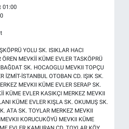
t 01:00
00
t
TAŞKÖPRÜ YOLU SK. ISIKLAR HACI
R ÖREN MEVKİİ KÜME EVLER TASKÖPRÜ
. BAĞDAT SK. HOCAOGLU MEVKII TOPÇU
R İZMİT-İSTANBUL OTOBAN CD. IŞIK SK.
ERKEZ MEVKII KÜME EVLER SERAP SK.
İ KÜME EVLER KASIKÇI MERKEZ MEVKII
LANI KÜME EVLER KIŞLA SK. OKUMUŞ SK.
K. ATA SK. TOYLAR MERKEZ MEVKII
MEVKII KORUCUKÖYÜ MEVKII KÜME
KÜME EVLER KAMURAN CD. TOYLAR KÖY