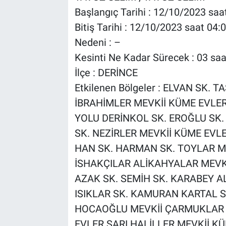
Başlangıç Tarihi : 12/10/2023 saa
Bitiş Tarihi : 12/10/2023 saat 04:
Nedeni : –
Kesinti Ne Kadar Sürecek : 03 saa
İlçe : DERİNCE
Etkilenen Bölgeler : ELVAN SK. 
İBRAHİMLER MEVKİİ KÜME EVLE
YOLU DERİNKOL SK. EROĞLU SK
SK. NEZİRLER MEVKİİ KÜME EVLE
HAN SK. HARMAN SK. TOYLAR M
İSHAKÇILAR ALİKAHYALAR MEVKİ
AZAK SK. SEMİH SK. KARABEY A
ISIKLAR SK. KAMURAN KARTAL S
HOCAOĞLU MEVKİİ ÇARMUKLAR 
EVLER SARI HALİLLER MEVKİİ 