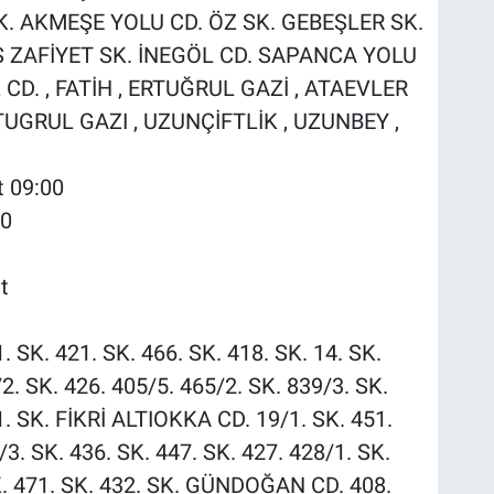
K. AKMEŞE YOLU CD. ÖZ SK. GEBEŞLER SK.
S ZAFİYET SK. İNEGÖL CD. SAPANCA YOLU
CD. , FATİH , ERTUĞRUL GAZİ , ATAEVLER
TUGRUL GAZI , UZUNÇİFTLİK , UZUNBEY ,
t 09:00
00
t
1. SK. 421. SK. 466. SK. 418. SK. 14. SK.
2. SK. 426. 405/5. 465/2. SK. 839/3. SK.
1. SK. FİKRİ ALTIOKKA CD. 19/1. SK. 451.
/3. SK. 436. SK. 447. SK. 427. 428/1. SK.
SK. 471. SK. 432. SK. GÜNDOĞAN CD. 408.