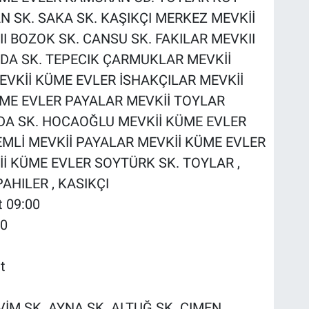
N SK. SAKA SK. KAŞIKÇI MERKEZ MEVKİİ
 BOZOK SK. CANSU SK. FAKILAR MEVKII
ADA SK. TEPECIK ÇARMUKLAR MEVKİİ
VKİİ KÜME EVLER İSHAKÇILAR MEVKİİ
ÜME EVLER PAYALAR MEVKİİ TOYLAR
DA SK. HOCAOĞLU MEVKİİ KÜME EVLER
MLİ MEVKİİ PAYALAR MEVKİİ KÜME EVLER
İ KÜME EVLER SOYTÜRK SK. TOYLAR ,
PAHILER , KASIKÇI
t 09:00
00
t
SEVİM SK. AYNA SK. ALTUĞ SK. ÇIMEN