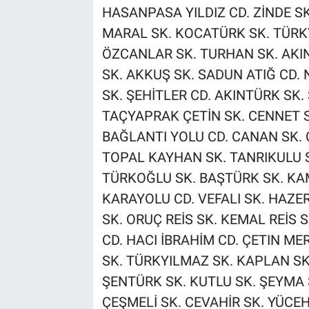
HASANPASA YILDIZ CD. ZİNDE S
MARAL SK. KOCATÜRK SK. TÜRKY
ÖZCANLAR SK. TURHAN SK. AKIN
SK. AKKUŞ SK. SADUN ATIĞ CD.
SK. ŞEHİTLER CD. AKINTÜRK SK. 
TAÇYAPRAK ÇETİN SK. CENNET 
BAĞLANTI YOLU CD. CANAN SK. 
TOPAL KAYHAN SK. TANRIKULU S
TÜRKOĞLU SK. BAŞTÜRK SK. KAM
KARAYOLU CD. VEFALI SK. HAZE
SK. ORUÇ REİS SK. KEMAL REİS 
CD. HACI İBRAHİM CD. ÇETIN ME
SK. TÜRKYILMAZ SK. KAPLAN SK.
ŞENTÜRK SK. KUTLU SK. ŞEYMA 
ÇEŞMELİ SK. CEVAHİR SK. YÜCE