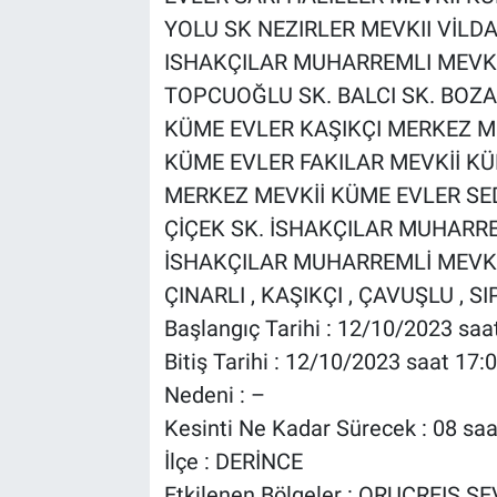
YOLU SK NEZIRLER MEVKII VİLDA
ISHAKÇILAR MUHARREMLI MEVKII
TOPCUOĞLU SK. BALCI SK. BOZ
KÜME EVLER KAŞIKÇI MERKEZ ME
KÜME EVLER FAKILAR MEVKİİ K
MERKEZ MEVKİİ KÜME EVLER SE
ÇİÇEK SK. İSHAKÇILAR MUHARRE
İSHAKÇILAR MUHARREMLİ MEVKİ
ÇINARLI , KAŞIKÇI , ÇAVUŞLU , SI
Başlangıç Tarihi : 12/10/2023 saa
Bitiş Tarihi : 12/10/2023 saat 17:
Nedeni : –
Kesinti Ne Kadar Sürecek : 08 saa
İlçe : DERİNCE
Etkilenen Bölgeler : ORUÇREIS 