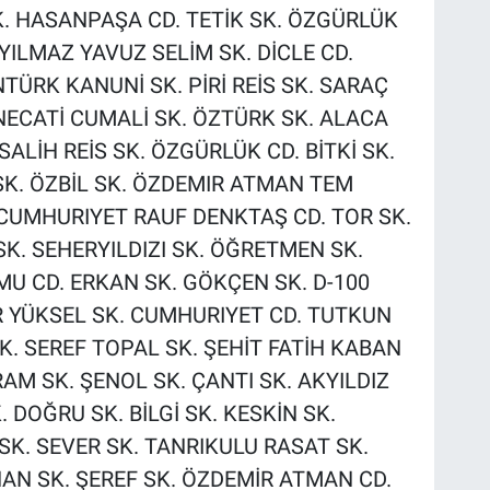
K. HASANPAŞA CD. TETİK SK. ÖZGÜRLÜK
ILMAZ YAVUZ SELİM SK. DİCLE CD.
TÜRK KANUNİ SK. PİRİ REİS SK. SARAÇ
 NECATİ CUMALİ SK. ÖZTÜRK SK. ALACA
SALİH REİS SK. ÖZGÜRLÜK CD. BİTKİ SK.
SK. ÖZBİL SK. ÖZDEMIR ATMAN TEM
CUMHURIYET RAUF DENKTAŞ CD. TOR SK.
K. SEHERYILDIZI SK. ÖĞRETMEN SK.
U CD. ERKAN SK. GÖKÇEN SK. D-100
R YÜKSEL SK. CUMHURIYET CD. TUTKUN
SK. SEREF TOPAL SK. ŞEHİT FATİH KABAN
RAM SK. ŞENOL SK. ÇANTI SK. AKYILDIZ
 DOĞRU SK. BİLGİ SK. KESKİN SK.
SK. SEVER SK. TANRIKULU RASAT SK.
HAN SK. ŞEREF SK. ÖZDEMİR ATMAN CD.