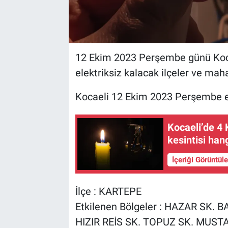
12 Ekim 2023 Perşembe günü Kocae
elektriksiz kalacak ilçeler ve maha
Kocaeli 12 Ekim 2023 Perşembe ele
Kocaeli’de 4
kesintisi han
İçeriği Görüntül
İlçe : KARTEPE
Etkilenen Bölgeler : HAZAR SK. 
HIZIR REİS SK. TOPUZ SK. MUSTA