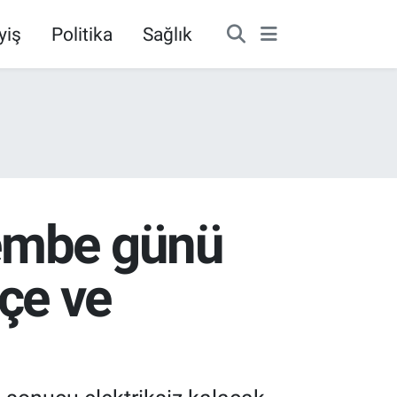
yiş
Politika
Sağlık
şembe günü
lçe ve