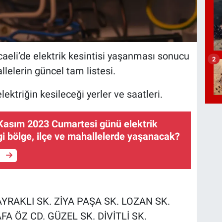
li’de elektrik kesintisi yaşanması sonucu
2
llelerin güncel tam listesi.
ktriğin kesileceği yerler ve saatleri.
 Kasım 2023 Cumartesi günü elektrik
gi bölge, ilçe ve mahallelerde yaşanacak?
e
BAYRAKLI SK. ZİYA PAŞA SK. LOZAN SK.
FA ÖZ CD. GÜZEL SK. DİVİTLİ SK.