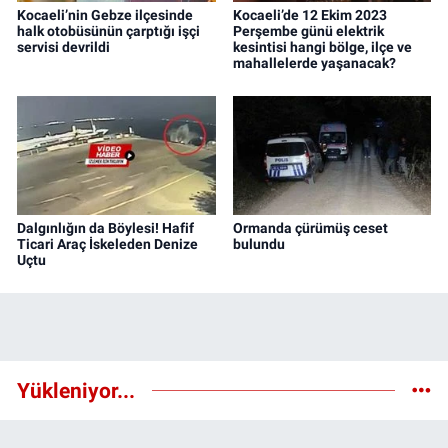
Kocaeli’nin Gebze ilçesinde
Kocaeli’de 12 Ekim 2023
halk otobüsünün çarptığı işçi
Perşembe günü elektrik
servisi devrildi
kesintisi hangi bölge, ilçe ve
mahallelerde yaşanacak?
Dalgınlığın da Böylesi! Hafif
Ormanda çürümüş ceset
Ticari Araç İskeleden Denize
bulundu
Uçtu
Yükleniyor...