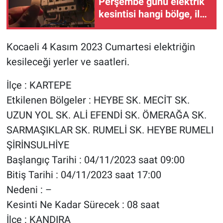
Perşembe günü elektrik
kesintisi hangi bölge, ilçe
ve mahallelerde
yaşanacak?
Kocaeli 4 Kasım 2023 Cumartesi elektriğin
kesileceği yerler ve saatleri.
İlçe : KARTEPE
Etkilenen Bölgeler : HEYBE SK. MECİT SK.
UZUN YOL SK. ALİ EFENDİ SK. ÖMERAĞA SK.
SARMAŞIKLAR SK. RUMELİ SK. HEYBE RUMELI
ŞİRİNSULHİYE
Başlangıç Tarihi : 04/11/2023 saat 09:00
Bitiş Tarihi : 04/11/2023 saat 17:00
Nedeni : –
Kesinti Ne Kadar Sürecek : 08 saat
İlçe : KANDIRA