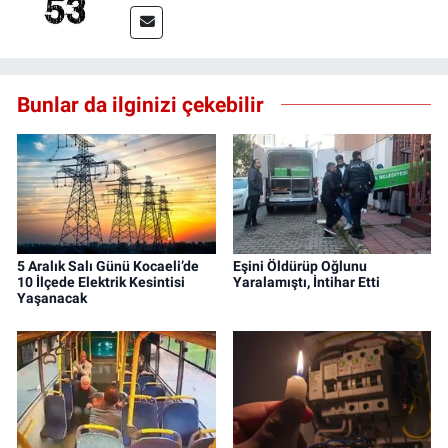
Bunlar da ilginizi çekebilir
5 Aralık Salı Günü Kocaeli’de
Eşini Öldürüp Oğlunu
10 İlçede Elektrik Kesintisi
Yaralamıştı, İntihar Etti
Yaşanacak