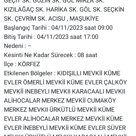
GEÇİT SK. GÜZİN SK. GÖL MİRZA SK.
KIZILAĞAÇ SK. HARİKA SK. GÖL SK. SEÇKİN
SK. ÇEVRİM SK. ACISU , MAŞUKİYE
Başlangıç Tarihi : 04/11/2023 saat 09:00
Bitiş Tarihi : 04/11/2023 saat 17:00
Nedeni : –
Kesinti Ne Kadar Sürecek : 08 saat
İlçe : KÖRFEZ
Etkilenen Bölgeler : KIDIŞILLI MEVKİİ KÜME
EVLER ÖMERLİ MEVKİİ KÜME EVLER ÇALKÖY
MEVKİİ INEBEYLI MEVKII KARACAALI MEVKII
ALİHOCALAR MERKEZ MEVKİİ CUMAKÖY
MERKEZ MEVKII ÜRKÜTLÜ MEVKİİ KÜME
EVLER ALİHOCALAR MERKEZ MEVKİİ KÜME
EVLER İNEBEYLİ MEVKİİ KÜME EVLER SÜVER