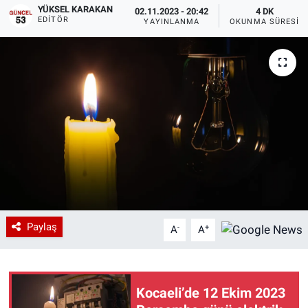
YÜKSEL KARAKAN
02.11.2023 - 20:42
4 DK
EDITÖR
YAYINLANMA
OKUNMA SÜRESI
Paylaş
-
+
A
A
Kocaeli’de 12 Ekim 2023