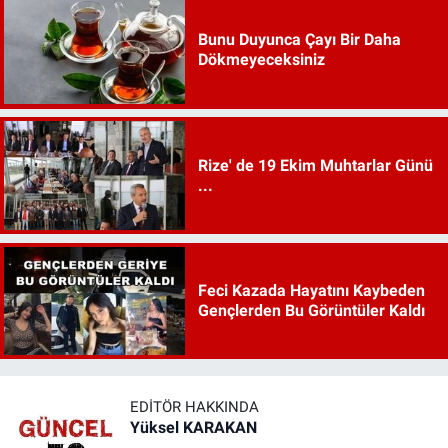
Bunu Duyunca Çayı Bir Daha
Dökmeyeceksiniz
Rize' de 19 Ekim Muhtarlar Günü
...
Feci Kazada Hayatını Kaybeden
Gençlerden Bu Görüntüler Kaldı
EDITÖR HAKKINDA
Yüksel KARAKAN