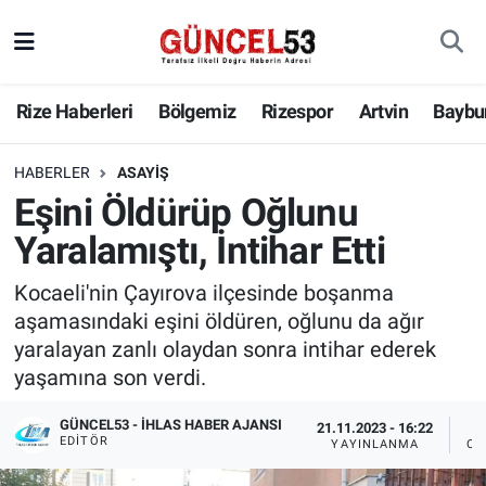
Rize Haberleri
Bölgemiz
Rizespor
Artvin
Baybu
HABERLER
ASAYIŞ
Eşini Öldürüp Oğlunu
Yaralamıştı, İntihar Etti
Kocaeli'nin Çayırova ilçesinde boşanma
aşamasındaki eşini öldüren, oğlunu da ağır
yaralayan zanlı olaydan sonra intihar ederek
yaşamına son verdi.
GÜNCEL53 - İHLAS HABER AJANSI
21.11.2023 - 16:22
EDITÖR
YAYINLANMA
OK