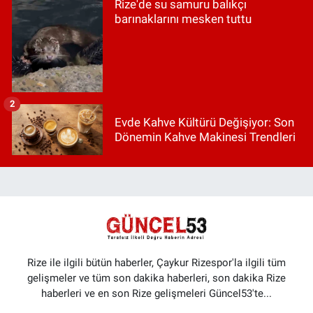
Rize'de su samuru balıkçı
barınaklarını mesken tuttu
2
Evde Kahve Kültürü Değişiyor: Son
Dönemin Kahve Makinesi Trendleri
Rize ile ilgili bütün haberler, Çaykur Rizespor'la ilgili tüm
gelişmeler ve tüm son dakika haberleri, son dakika Rize
haberleri ve en son Rize gelişmeleri Güncel53'te...