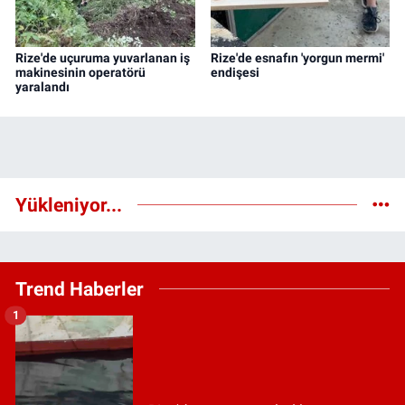
Rize'de uçuruma yuvarlanan iş
Rize'de esnafın 'yorgun mermi'
makinesinin operatörü
endişesi
yaralandı
Yükleniyor...
Trend Haberler
1