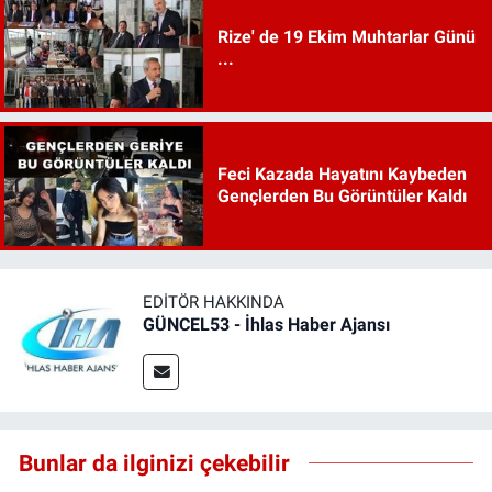
Rize' de 19 Ekim Muhtarlar Günü
...
Feci Kazada Hayatını Kaybeden
Gençlerden Bu Görüntüler Kaldı
EDITÖR HAKKINDA
GÜNCEL53 - İhlas Haber Ajansı
Bunlar da ilginizi çekebilir