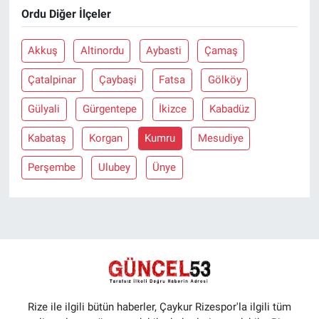
Ordu Diğer İlçeler
Akkuş
Altinordu
Aybasti
Çamaş
Çatalpinar
Çaybaşi
Fatsa
Gölköy
Gülyali
Gürgentepe
İkizce
Kabadüz
Kabataş
Korgan
Kumru
Mesudiye
Perşembe
Ulubey
Ünye
Rize ile ilgili bütün haberler, Çaykur Rizespor'la ilgili tüm