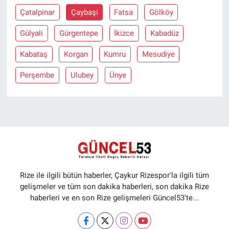
Çatalpinar
Çaybaşi
Fatsa
Gölköy
Gülyali
Gürgentepe
İkizce
Kabadüz
Kabataş
Korgan
Kumru
Mesudiye
Perşembe
Ulubey
Ünye
Rize ile ilgili bütün haberler, Çaykur Rizespor'la ilgili tüm
gelişmeler ve tüm son dakika haberleri, son dakika Rize
haberleri ve en son Rize gelişmeleri Güncel53'te...