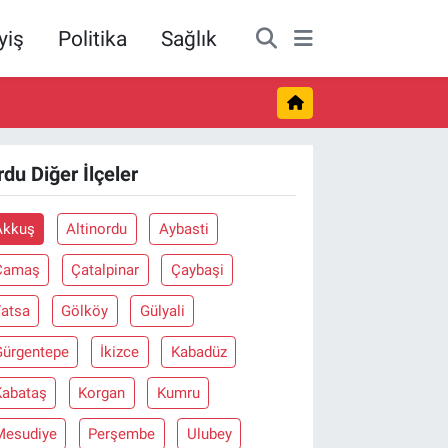
yiş
Politika
Sağlık
rdu Diğer İlçeler
Akkuş
Altinordu
Aybasti
Çamaş
Çatalpinar
Çaybaşi
Fatsa
Gölköy
Gülyali
Gürgentepe
İkizce
Kabadüz
Kabataş
Korgan
Kumru
Mesudiye
Perşembe
Ulubey