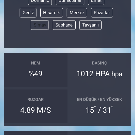
Domaniç
Dumlupınar
Emet
Gediz
Hisarcık
Merkez
Pazarlar
Simav
Şaphane
Tavşanlı
NEM
BASINÇ
%49
1012 HPA
hpa
RÜZGAR
EN DÜŞÜK / EN YÜKSEK
°
°
4.89 M/S
15
/ 31