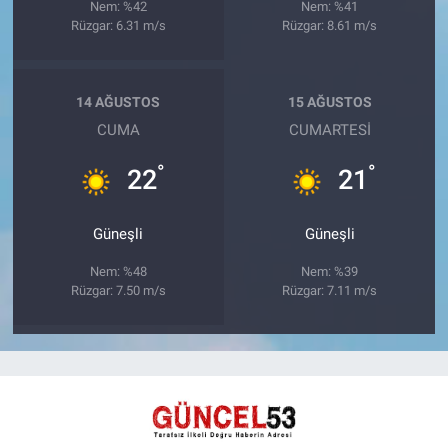
Nem: %42
Nem: %41
Rüzgar: 6.31 m/s
Rüzgar: 8.61 m/s
14 AĞUSTOS
15 AĞUSTOS
CUMA
CUMARTESI
°
°
22
21
Güneşli
Güneşli
Nem: %48
Nem: %39
Rüzgar: 7.50 m/s
Rüzgar: 7.11 m/s