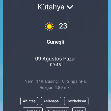
Kütahya
°
23
Güneşli
09 Ağustos Pazar
09:45
Nem: %49, Basınç: 1012 hpa hPa,
Rüzgar: 4.89 m/s
Altıntaş
Aslanapa
Çavdarhisar