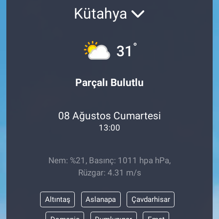
Kütahya
°
31
Parçalı Bulutlu
08 Ağustos Cumartesi
13:00
Nem: %21, Basınç: 1011 hpa hPa,
Rüzgar: 4.31 m/s
Altıntaş
Aslanapa
Çavdarhisar