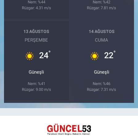
Nem: %44
Nem: %42
Rüzgar: 4.31 m/s
Rüzgar: 7.81 m/s
13 AĞUSTOS
14 AĞUSTOS
PERŞEMBE
CUMA
°
°
24
22
Güneşli
Güneşli
Nem: %41
Nem: %46
Rüzgar: 9.00 m/s
Rüzgar: 7.31 m/s