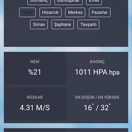
Domaniç
Dumlupınar
Emet
Gediz
Hisarcık
Merkez
Pazarlar
Simav
Şaphane
Tavşanlı
NEM
BASINÇ
%21
1011 HPA
hpa
RÜZGAR
EN DÜŞÜK / EN YÜKSEK
°
°
4.31 M/S
16
/ 32