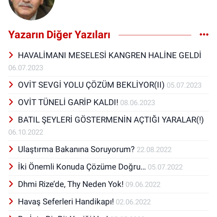
Yazarın Diğer Yazıları
HAVALİMANI MESELESİ KANGREN HALİNE GELDİ
06.07.2023
OVİT SEVGİ YOLU ÇÖZÜM BEKLİYOR(II)
05.07.2023
OVİT TÜNELİ GARİP KALDI!
08.06.2023
BATIL ŞEYLERİ GÖSTERMENİN AÇTIĞI YARALAR(!)
06.10.2022
Ulaştırma Bakanına Soruyorum?
22.08.2022
İki Önemli Konuda Çözüme Doğru…
05.07.2022
Dhmi Rize’de, Thy Neden Yok!
09.06.2022
Havaş Seferleri Handikapı!
02.06.2022