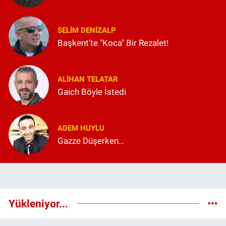
SELIM DENİZALP
Başkent'te "Koca" Bir Rezalet!
ALIHAN TELATAR
Gaich Böyle İstedi
ADEM HUYLU
Gazze Düşerken…
Yükleniyor...