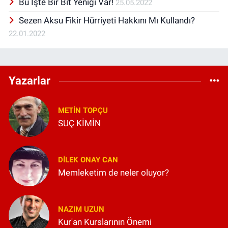
Bu İşte Bir Bit Yeniği Var!
25.05.2022
Sezen Aksu Fikir Hürriyeti Hakkını Mı Kullandı?
22.01.2022
Yazarlar
METIN TOPÇU
SUÇ KİMİN
DILEK ONAY CAN
Memleketim de neler oluyor?
NAZIM UZUN
Kur'an Kurslarının Önemi