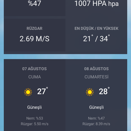
%47
1007 HPA
hpa
RÜZGAR
EN DÜŞÜK / EN YÜKSEK
°
°
2.69 M/S
21
/ 34
07 AĞUSTOS
08 AĞUSTOS
CUMA
CUMARTESI
°
°
27
28
Güneşli
Güneşli
Nem: %53
Nem: %47
Rüzgar: 5.50 m/s
Rüzgar: 8.39 m/s