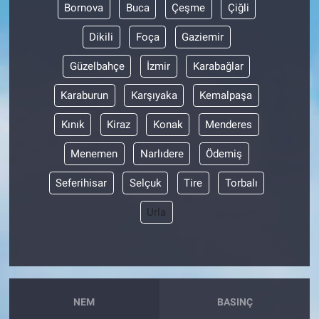
Bornova
Buca
Çeşme
Çiğli
Dikili
Foça
Gaziemir
Güzelbahçe
İzmir
Karabağlar
Karaburun
Karşıyaka
Kemalpaşa
Kınık
Kiraz
Konak
Menderes
Menemen
Narlıdere
Ödemiş
Seferihisar
Selçuk
Tire
Torbalı
Urla
NEM
BASINÇ