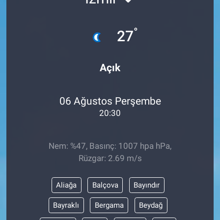
°
27
Açık
06 Ağustos Perşembe
20:30
Nem: %47, Basınç: 1007 hpa hPa,
Rüzgar: 2.69 m/s
Aliağa
Balçova
Bayındır
Bayraklı
Bergama
Beydağ