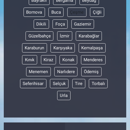
Bayraklı
Bergama
Beydağ
Bornova
Buca
Çeşme
Çiğli
Dikili
Foça
Gaziemir
Güzelbahçe
İzmir
Karabağlar
Karaburun
Karşıyaka
Kemalpaşa
Kınık
Kiraz
Konak
Menderes
Menemen
Narlıdere
Ödemiş
Seferihisar
Selçuk
Tire
Torbalı
Urla