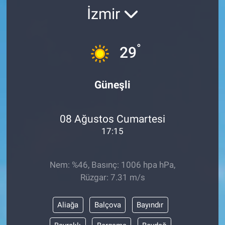
İzmir
°
29
Güneşli
08 Ağustos Cumartesi
17:15
Nem: %46, Basınç: 1006 hpa hPa,
Rüzgar: 7.31 m/s
Aliağa
Balçova
Bayındır