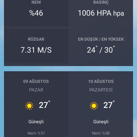
NEM
BASINÇ
%46
1006 HPA
hpa
RÜZGAR
EN DÜŞÜK / EN YÜKSEK
°
°
7.31 M/S
24
/ 30
09 AĞUSTOS
10 AĞUSTOS
PAZAR
PAZARTESI
°
°
27
27
Güneşli
Güneşli
Nem: %57
Nem: %58