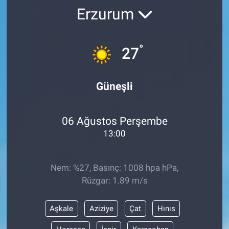
Erzurum
°
27
Güneşli
06 Ağustos Perşembe
13:00
Nem: %27, Basınç: 1008 hpa hPa,
Rüzgar: 1.89 m/s
Aşkale
Aziziye
Çat
Hınıs