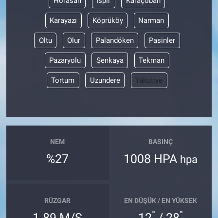
Horasan
İspir
Karaçoban
Karayazı
Köprüköy
Narman
Oltu
Olur
Palandöken
Pasinler
Pazaryolu
Şenkaya
Tekman
Tortum
Uzundere
Yakutiye
NEM
BASINÇ
%27
1008 HPA
hpa
RÜZGAR
EN DÜŞÜK / EN YÜKSEK
°
°
1.89 M/S
12
/ 28