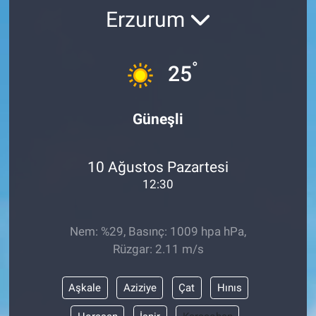
Erzurum
°
25
Güneşli
10 Ağustos Pazartesi
12:30
Nem: %29, Basınç: 1009 hpa hPa,
Rüzgar: 2.11 m/s
Aşkale
Aziziye
Çat
Hınıs