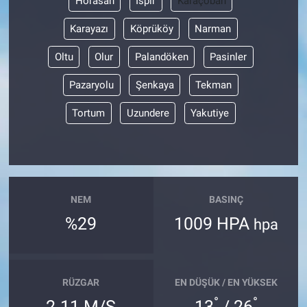
Horasan
İspir
Karaçoban
Karayazı
Köprüköy
Narman
Oltu
Olur
Palandöken
Pasinler
Pazaryolu
Şenkaya
Tekman
Tortum
Uzundere
Yakutiye
NEM
BASINÇ
%29
1009 HPA
hpa
RÜZGAR
EN DÜŞÜK / EN YÜKSEK
°
°
2.11 M/S
13
/ 26