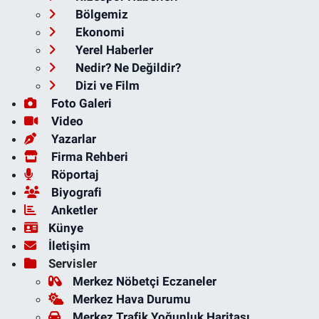
Bölgemiz
Ekonomi
Yerel Haberler
Nedir? Ne Değildir?
Dizi ve Film
Foto Galeri
Video
Yazarlar
Firma Rehberi
Röportaj
Biyografi
Anketler
Künye
İletişim
Servisler
Merkez Nöbetçi Eczaneler
Merkez Hava Durumu
Merkez Trafik Yoğunluk Haritası