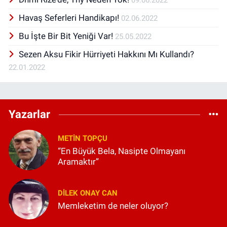
09.06.2022
Havaş Seferleri Handikapı!
02.06.2022
Bu İşte Bir Bit Yeniği Var!
25.05.2022
Sezen Aksu Fikir Hürriyeti Hakkını Mı Kullandı?
22.01.2022
Yazarlar
METIN TOPÇU
“En Büyük Bela, Nasipte Olmayanı
Aramaktır”
DILEK ONAY CAN
Memleketim de neler oluyor?