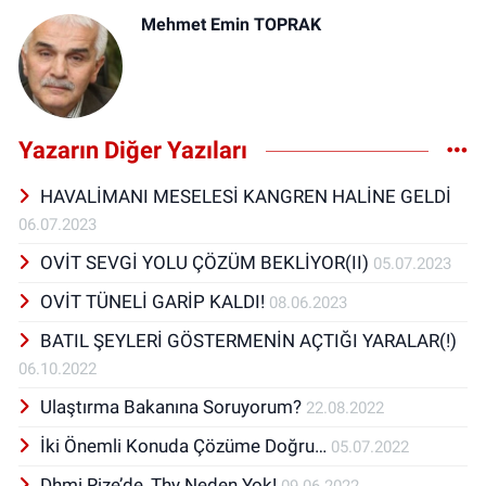
Mehmet Emin TOPRAK
Yazarın Diğer Yazıları
HAVALİMANI MESELESİ KANGREN HALİNE GELDİ
06.07.2023
OVİT SEVGİ YOLU ÇÖZÜM BEKLİYOR(II)
05.07.2023
OVİT TÜNELİ GARİP KALDI!
08.06.2023
BATIL ŞEYLERİ GÖSTERMENİN AÇTIĞI YARALAR(!)
06.10.2022
Ulaştırma Bakanına Soruyorum?
22.08.2022
İki Önemli Konuda Çözüme Doğru…
05.07.2022
Dhmi Rize’de, Thy Neden Yok!