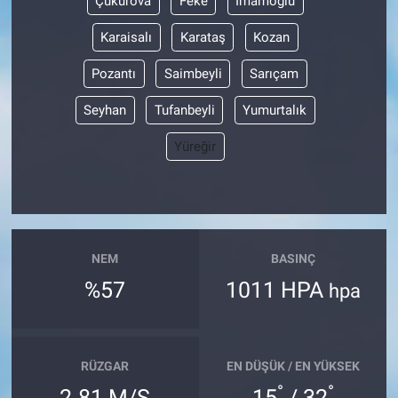
Çukurova
Feke
İmamoğlu
Karaisalı
Karataş
Kozan
Pozantı
Saimbeyli
Sarıçam
Seyhan
Tufanbeyli
Yumurtalık
Yüreğir
NEM
BASINÇ
%57
1011 HPA
hpa
RÜZGAR
EN DÜŞÜK / EN YÜKSEK
°
°
2.81 M/S
15
/ 32