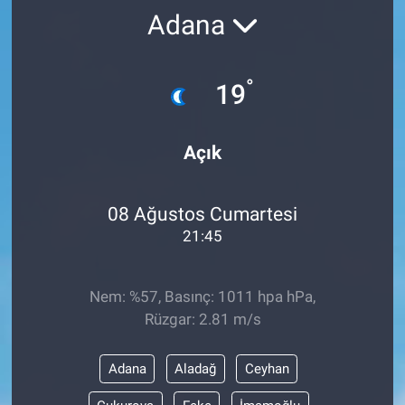
Adana
°
19
Açık
08 Ağustos Cumartesi
21:45
Nem: %57, Basınç: 1011 hpa hPa,
Rüzgar: 2.81 m/s
Adana
Aladağ
Ceyhan