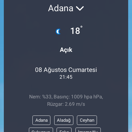
Adana
°
18
Açık
08 Ağustos Cumartesi
21:45
Nem: %33, Basınç: 1009 hpa hPa,
Rüzgar: 2.69 m/s
Adana
Aladağ
Ceyhan