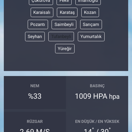
Çukurova
Feke
İmamoğlu
Karaisalı
Karataş
Kozan
Pozantı
Saimbeyli
Sarıçam
Seyhan
Tufanbeyli
Yumurtalık
Yüreğir
NEM
BASINÇ
%33
1009 HPA
hpa
RÜZGAR
EN DÜŞÜK / EN YÜKSEK
°
°
2.69 M/S
14
/ 30