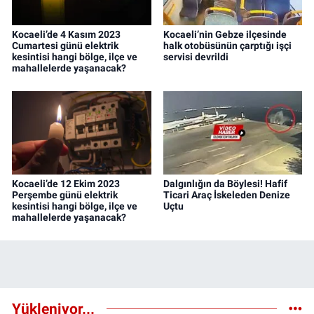
Kocaeli’de 4 Kasım 2023
Kocaeli’nin Gebze ilçesinde
Cumartesi günü elektrik
halk otobüsünün çarptığı işçi
kesintisi hangi bölge, ilçe ve
servisi devrildi
mahallelerde yaşanacak?
Kocaeli’de 12 Ekim 2023
Dalgınlığın da Böylesi! Hafif
Perşembe günü elektrik
Ticari Araç İskeleden Denize
kesintisi hangi bölge, ilçe ve
Uçtu
mahallelerde yaşanacak?
Yükleniyor...