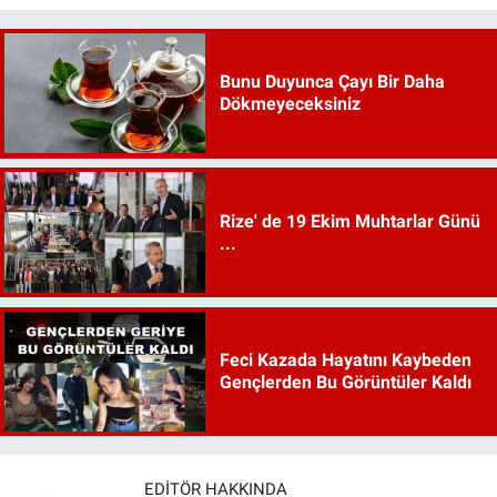
Bunu Duyunca Çayı Bir Daha
Dökmeyeceksiniz
Rize' de 19 Ekim Muhtarlar Günü
...
Feci Kazada Hayatını Kaybeden
Gençlerden Bu Görüntüler Kaldı
EDITÖR HAKKINDA