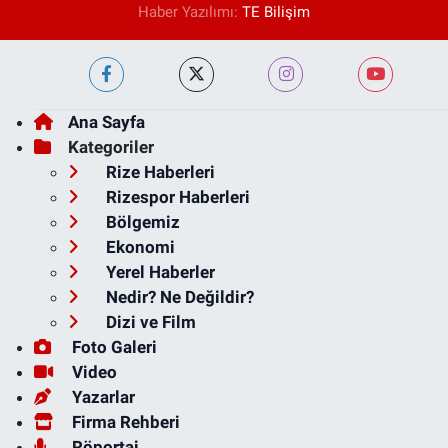
Haber Yazılımı:
TE Bilişim
Ana Sayfa
Kategoriler
Rize Haberleri
Rizespor Haberleri
Bölgemiz
Ekonomi
Yerel Haberler
Nedir? Ne Değildir?
Dizi ve Film
Foto Galeri
Video
Yazarlar
Firma Rehberi
Röportaj