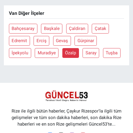
Van Diğer İlçeler
Bahçesaray
Başkale
Çaldiran
Çatak
Edremit
Erciş
Gevaş
Gürpinar
İpekyolu
Muradiye
Özalp
Saray
Tuşba
Rize ile ilgili bütün haberler, Çaykur Rizespor'la ilgili tüm
gelişmeler ve tüm son dakika haberleri, son dakika Rize
haberleri ve en son Rize gelişmeleri Güncel53'te...