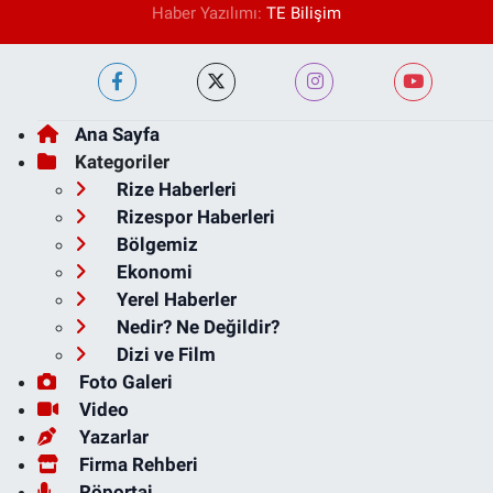
Haber Yazılımı:
TE Bilişim
Ana Sayfa
Kategoriler
Rize Haberleri
Rizespor Haberleri
Bölgemiz
Ekonomi
Yerel Haberler
Nedir? Ne Değildir?
Dizi ve Film
Foto Galeri
Video
Yazarlar
Firma Rehberi
Röportaj