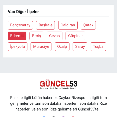
Van Diğer İlçeler
Bahçesaray
Başkale
Çaldiran
Çatak
Edremit
Erciş
Gevaş
Gürpinar
İpekyolu
Muradiye
Özalp
Saray
Tuşba
Rize ile ilgili bütün haberler, Çaykur Rizespor'la ilgili tüm
gelişmeler ve tüm son dakika haberleri, son dakika Rize
haberleri ve en son Rize gelişmeleri Güncel53'te...