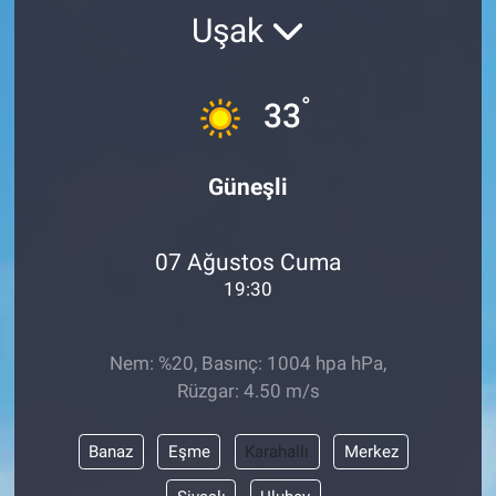
Uşak
°
33
Güneşli
07 Ağustos Cuma
19:30
Nem: %20, Basınç: 1004 hpa hPa,
Rüzgar: 4.50 m/s
Banaz
Eşme
Karahallı
Merkez