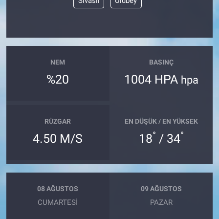
Sivaslı
Ulubey
NEM
BASINÇ
%20
1004 HPA
hpa
RÜZGAR
EN DÜŞÜK / EN YÜKSEK
°
°
4.50 M/S
18
/ 34
08 AĞUSTOS
09 AĞUSTOS
CUMARTESI
PAZAR