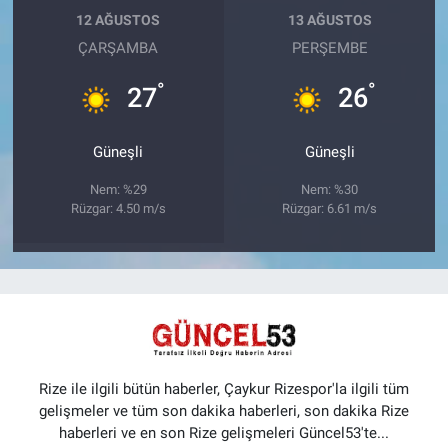
12 AĞUSTOS
13 AĞUSTOS
ÇARŞAMBA
PERŞEMBE
°
°
27
26
Güneşli
Güneşli
Nem: %29
Nem: %30
Rüzgar: 4.50 m/s
Rüzgar: 6.61 m/s
Rize ile ilgili bütün haberler, Çaykur Rizespor'la ilgili tüm
gelişmeler ve tüm son dakika haberleri, son dakika Rize
haberleri ve en son Rize gelişmeleri Güncel53'te...