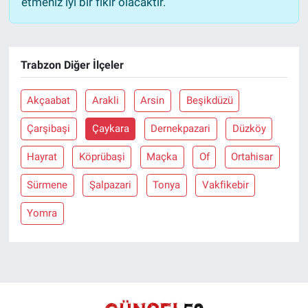
etmeniz iyi bir fikir olacaktır.
Trabzon Diğer İlçeler
Akçaabat
Arakli
Arsin
Beşikdüzü
Çarşibaşi
Çaykara
Dernekpazari
Düzköy
Hayrat
Köprübaşi
Maçka
Of
Ortahisar
Sürmene
Şalpazari
Tonya
Vakfikebir
Yomra