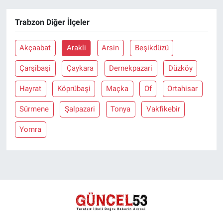
Trabzon Diğer İlçeler
Akçaabat
Arakli
Arsin
Beşikdüzü
Çarşibaşi
Çaykara
Dernekpazari
Düzköy
Hayrat
Köprübaşi
Maçka
Of
Ortahisar
Sürmene
Şalpazari
Tonya
Vakfikebir
Yomra