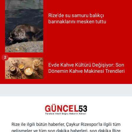
Rize'de su samuru balıkçı
barınaklarını mesken tuttu
2
Evde Kahve Kültürü Değişiyor: Son
Dönemin Kahve Makinesi Trendleri
Rize ile ilgili bütün haberler, Çaykur Rizespor'la ilgili tüm
gelişmeler ve tüm son dakika haberleri, son dakika Rize