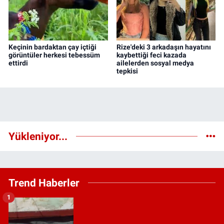
Keçinin bardaktan çay içtiği
Rize'deki 3 arkadaşın hayatını
görüntüler herkesi tebessüm
kaybettiği feci kazada
ettirdi
ailelerden sosyal medya
tepkisi
Yükleniyor...
Trend Haberler
1