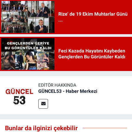
Rize' de 19 Ekim Muhtarlar Günü
...
Feci Kazada Hayatını Kaybeden
Gençlerden Bu Görüntüler Kaldı
EDITÖR HAKKINDA
GÜNCEL53 - Haber Merkezi
Bunlar da ilginizi çekebilir