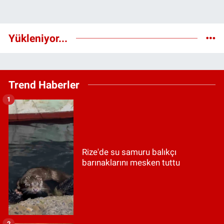
Yükleniyor...
Trend Haberler
1
Rize'de su samuru balıkçı
barınaklarını mesken tuttu
2