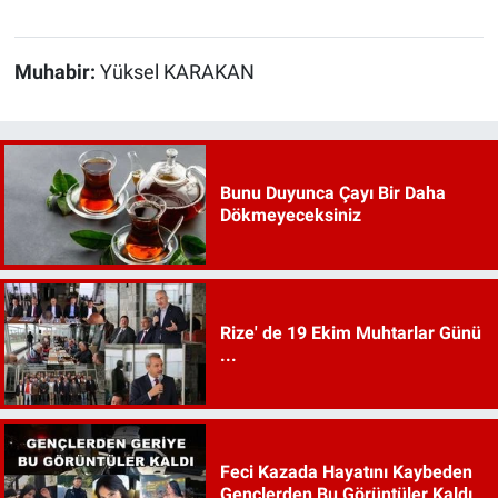
Muhabir:
Yüksel KARAKAN
Bunu Duyunca Çayı Bir Daha
Dökmeyeceksiniz
Rize' de 19 Ekim Muhtarlar Günü
...
Feci Kazada Hayatını Kaybeden
Gençlerden Bu Görüntüler Kaldı