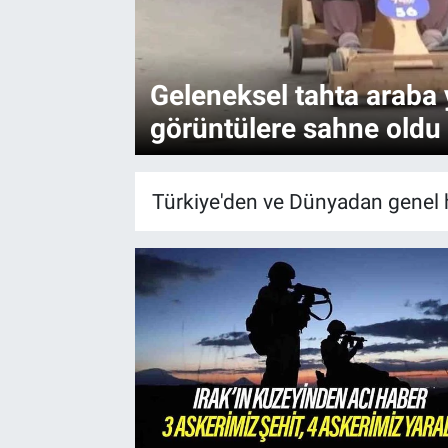
Geleneksel tahta araba y
görüntülere sahne oldu
Türkiye'den ve Dünyadan genel h