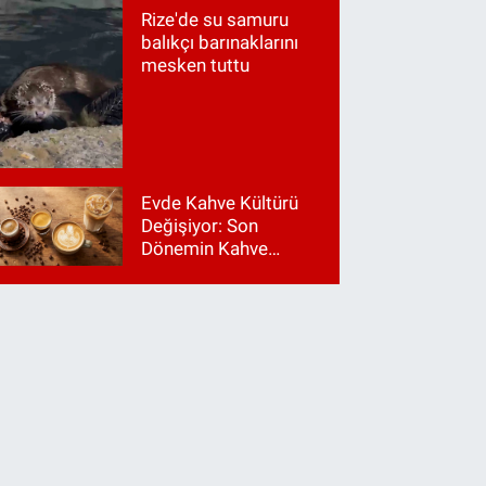
Rize'de su samuru
balıkçı barınaklarını
mesken tuttu
de Kahve Kültürü Değişiyor: Son D
kinesi Trendleri
Evde Kahve Kültürü
Değişiyor: Son
Dönemin Kahve
Makinesi Trendleri