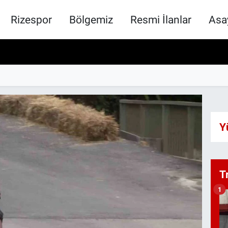
Rizespor
Bölgemiz
Resmi İlanlar
Asa
Y
T
1