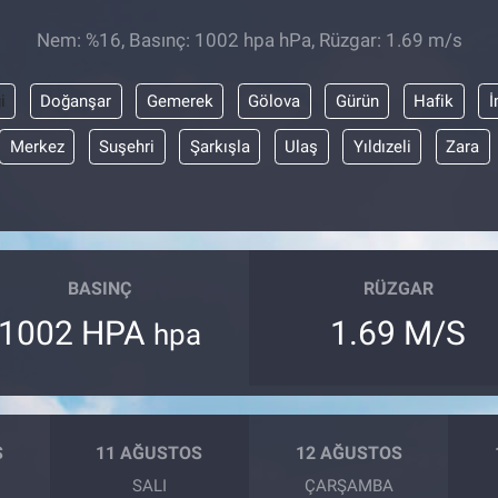
Nem: %16, Basınç: 1002 hpa hPa, Rüzgar: 1.69 m/s
i
Doğanşar
Gemerek
Gölova
Gürün
Hafik
İ
Merkez
Suşehri
Şarkışla
Ulaş
Yıldızeli
Zara
BASINÇ
RÜZGAR
1002 HPA
1.69 M/S
hpa
S
11 AĞUSTOS
12 AĞUSTOS
SALI
ÇARŞAMBA