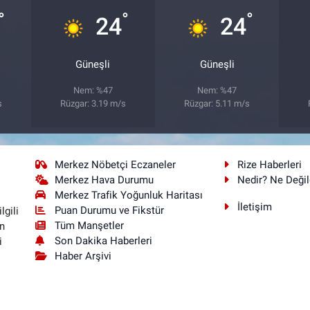
°
°
°
24
24
Güneşli
Güneşli
Nem: %47
Nem: %47
s
Rüzgar: 3.19 m/s
Rüzgar: 5.11 m/s
Merkez Nöbetçi Eczaneler
Rize Haberleri
Merkez Hava Durumu
Nedir? Ne Değil
Merkez Trafik Yoğunluk Haritası
İletişim
Puan Durumu ve Fikstür
lgili
Tüm Manşetler
n
Son Dakika Haberleri
i
Haber Arşivi