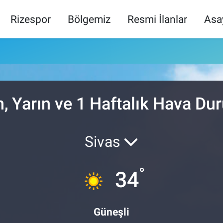
Rizespor
Bölgemiz
Resmi İlanlar
Asa
n, Yarın ve 1 Haftalık Hava D
Sivas
°
34
Güneşli