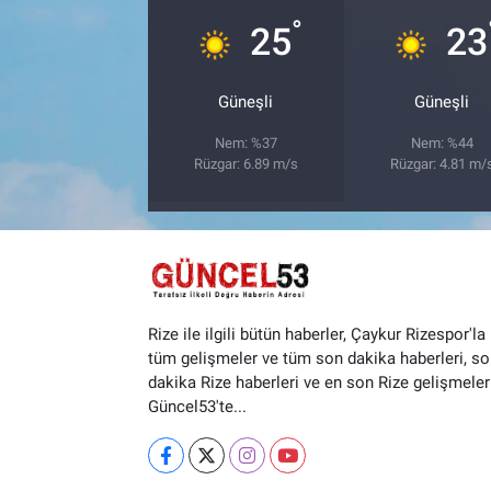
°
25
23
Güneşli
Güneşli
Nem: %37
Nem: %44
Rüzgar: 6.89 m/s
Rüzgar: 4.81 m/
Rize ile ilgili bütün haberler, Çaykur Rizespor'la i
tüm gelişmeler ve tüm son dakika haberleri, so
dakika Rize haberleri ve en son Rize gelişmeler
Güncel53'te...