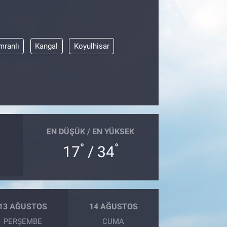
mranlı
Kangal
Koyulhisar
EN DÜŞÜK / EN YÜKSEK
°
°
17
/ 34
13 AĞUSTOS
14 AĞUSTOS
PERŞEMBE
CUMA