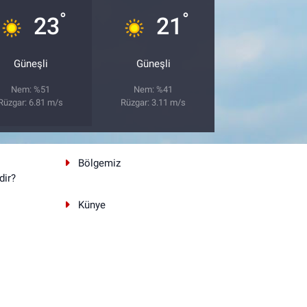
°
°
23
21
Güneşli
Güneşli
Nem: %51
Nem: %41
Rüzgar: 6.81 m/s
Rüzgar: 3.11 m/s
Bölgemiz
dir?
Künye