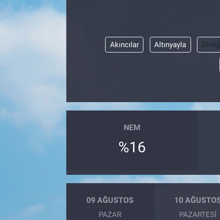
Akıncılar
Altınyayla
Divriğ
NEM
%16
09 AĞUSTOS
10 AĞUSTO
PAZAR
PAZARTESI