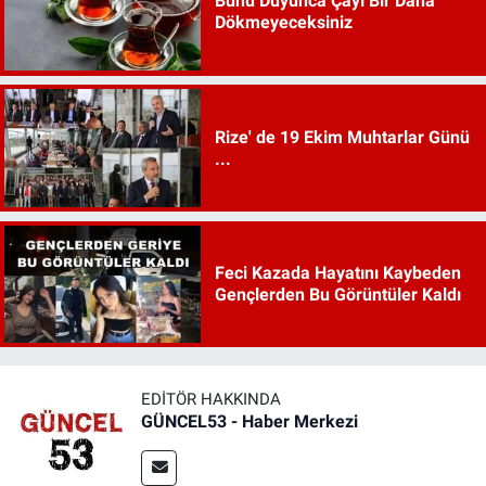
Bunu Duyunca Çayı Bir Daha
Dökmeyeceksiniz
Rize' de 19 Ekim Muhtarlar Günü
...
Feci Kazada Hayatını Kaybeden
Gençlerden Bu Görüntüler Kaldı
EDITÖR HAKKINDA
GÜNCEL53 - Haber Merkezi