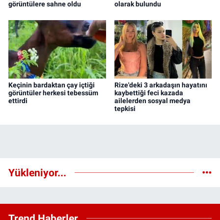
görüntülere sahne oldu
olarak bulundu
Keçinin bardaktan çay içtiği
Rize'deki 3 arkadaşın hayatını
görüntüler herkesi tebessüm
kaybettiği feci kazada
ettirdi
ailelerden sosyal medya
tepkisi
Yükleniyor...
Trend Haberler