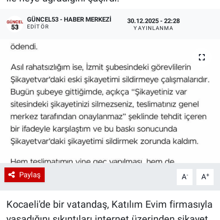
GÜNCEL53 - HABER MERKEZI
30.12.2025 - 22:28
EDITÖR
YAYINLANMA
Paylaş
-
+
A
A
Kocaeli'de bir vatandaş, Katılım Evim firmasıyla
yaşadığını sıkıntıları internet üzerinden şikayet