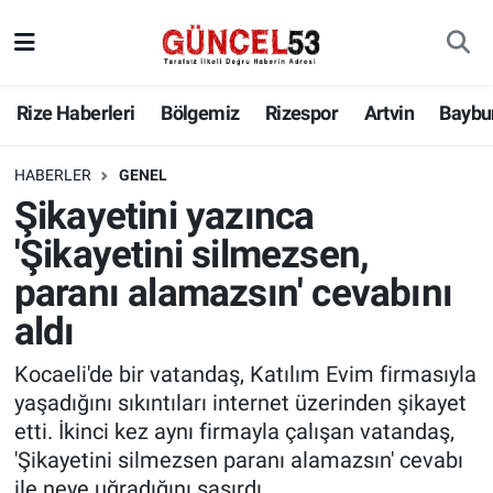
Rize Haberleri
Bölgemiz
Rizespor
Artvin
Baybu
HABERLER
GENEL
Şikayetini yazınca
'Şikayetini silmezsen,
paranı alamazsın' cevabını
aldı
Kocaeli'de bir vatandaş, Katılım Evim firmasıyla
yaşadığını sıkıntıları internet üzerinden şikayet
etti. İkinci kez aynı firmayla çalışan vatandaş,
'Şikayetini silmezsen paranı alamazsın' cevabı
ile neye uğradığını şaşırdı.