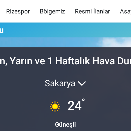
Rizespor
Bölgemiz
Resmi İlanlar
Asa
u
, Yarın ve 1 Haftalık Hava D
Sakarya
°
24
Güneşli