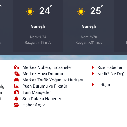
°
°
°
24
25
Güneşli
Güneşli
Nem: %74
Nem: %70
s
Rüzgar: 7.19 m/s
Rüzgar: 7.81 m/s
Merkez Nöbetçi Eczaneler
Rize Haberleri
Merkez Hava Durumu
Nedir? Ne Değil
Merkez Trafik Yoğunluk Haritası
İletişim
Puan Durumu ve Fikstür
lgili
Tüm Manşetler
n
Son Dakika Haberleri
i
Haber Arşivi