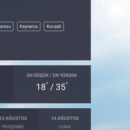
arasu
Kaynarca
Kocaali
EN DÜŞÜK / EN YÜKSEK
°
°
18
/ 35
13 AĞUSTOS
14 AĞUSTOS
PERŞEMBE
CUMA