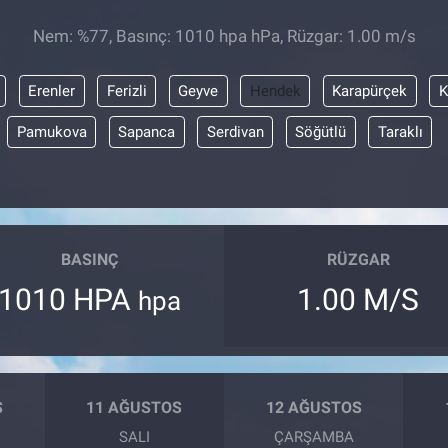
Nem: %77, Basınç: 1010 hpa hPa, Rüzgar: 1.00 m/s
Erenler
Ferizli
Geyve
Hendek
Karapürçek
K
Pamukova
Sapanca
Serdivan
Söğütlü
Taraklı
BASINÇ
RÜZGAR
1010 HPA
1.00 M/S
hpa
S
11 AĞUSTOS
12 AĞUSTOS
SALI
ÇARŞAMBA