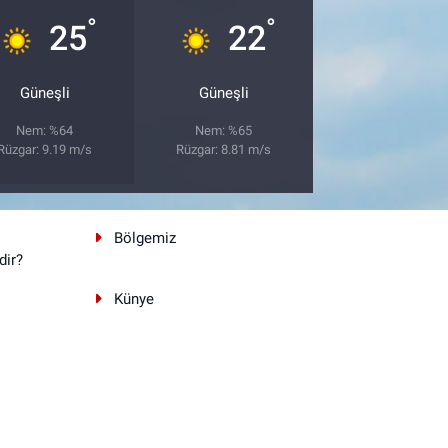
°
°
25
22
Güneşli
Güneşli
Nem: %64
Nem: %65
Rüzgar: 9.19 m/s
Rüzgar: 8.81 m/s
Bölgemiz
dir?
Künye