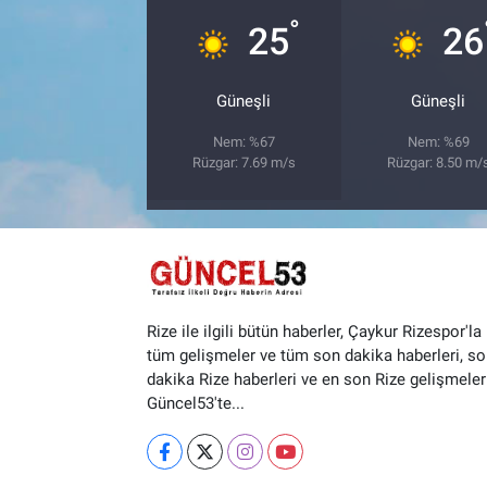
°
25
26
Güneşli
Güneşli
Nem: %67
Nem: %69
Rüzgar: 7.69 m/s
Rüzgar: 8.50 m/
Rize ile ilgili bütün haberler, Çaykur Rizespor'la i
tüm gelişmeler ve tüm son dakika haberleri, so
dakika Rize haberleri ve en son Rize gelişmeler
Güncel53'te...