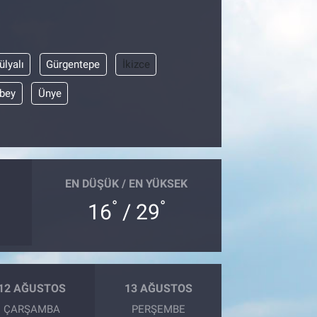
ülyalı
Gürgentepe
İkizce
bey
Ünye
EN DÜŞÜK / EN YÜKSEK
°
°
16
/ 29
12 AĞUSTOS
13 AĞUSTOS
ÇARŞAMBA
PERŞEMBE