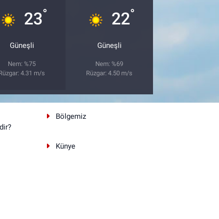
°
°
23
22
Güneşli
Güneşli
Nem: %75
Nem: %69
Rüzgar: 4.31 m/s
Rüzgar: 4.50 m/s
Bölgemiz
dir?
Künye