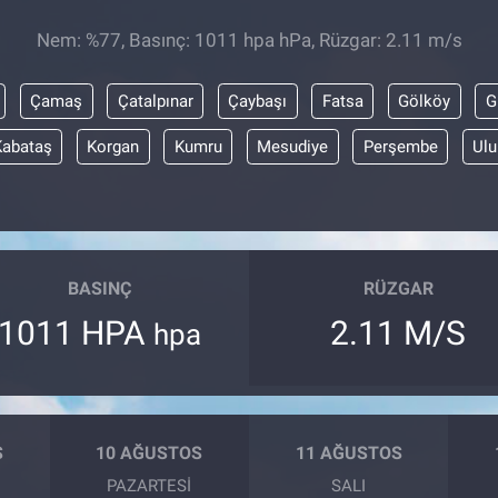
Nem: %77, Basınç: 1011 hpa hPa, Rüzgar: 2.11 m/s
Çamaş
Çatalpınar
Çaybaşı
Fatsa
Gölköy
G
Kabataş
Korgan
Kumru
Mesudiye
Perşembe
Ulu
BASINÇ
RÜZGAR
1011 HPA
2.11 M/S
hpa
S
10 AĞUSTOS
11 AĞUSTOS
PAZARTESI
SALI