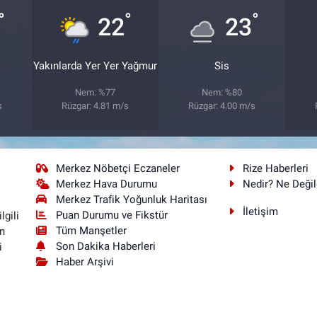
°
°
°
22
23
Yakınlarda Yer Yer Yağmur
Sis
Nem: %77
Nem: %80
s
Rüzgar: 4.81 m/s
Rüzgar: 4.00 m/s
Merkez Nöbetçi Eczaneler
Rize Haberleri
Merkez Hava Durumu
Nedir? Ne Değil
Merkez Trafik Yoğunluk Haritası
İletişim
Puan Durumu ve Fikstür
lgili
Tüm Manşetler
n
Son Dakika Haberleri
i
Haber Arşivi