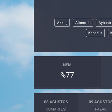
Akkuş
Altınordu
Aybastı
Kabadüz
NEM
%77
08 AĞUSTOS
09 AĞUSTO
CUMARTESI
PAZAR