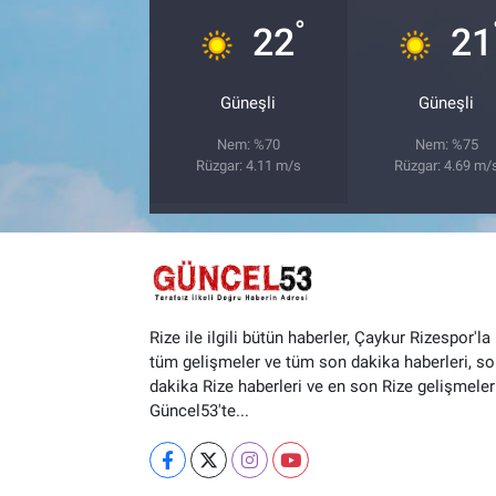
°
22
21
Güneşli
Güneşli
Nem: %70
Nem: %75
Rüzgar: 4.11 m/s
Rüzgar: 4.69 m/
Rize ile ilgili bütün haberler, Çaykur Rizespor'la i
tüm gelişmeler ve tüm son dakika haberleri, so
dakika Rize haberleri ve en son Rize gelişmeler
Güncel53'te...