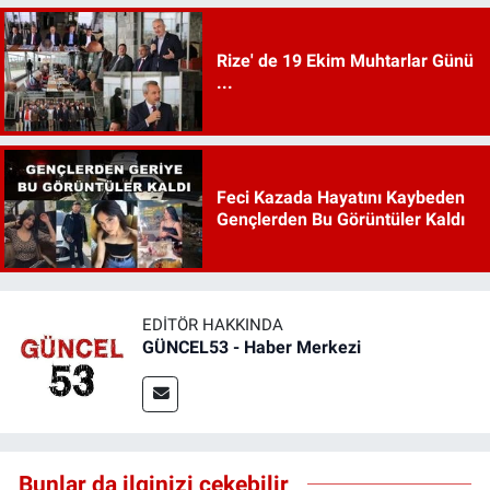
Rize' de 19 Ekim Muhtarlar Günü
...
Feci Kazada Hayatını Kaybeden
Gençlerden Bu Görüntüler Kaldı
EDITÖR HAKKINDA
GÜNCEL53 - Haber Merkezi
Bunlar da ilginizi çekebilir