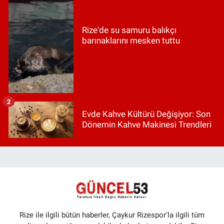
Rize'de su samuru balıkçı
barınaklarını mesken tuttu
2
Evde Kahve Kültürü Değişiyor: Son
Dönemin Kahve Makinesi Trendleri
Rize ile ilgili bütün haberler, Çaykur Rizespor'la ilgili tüm