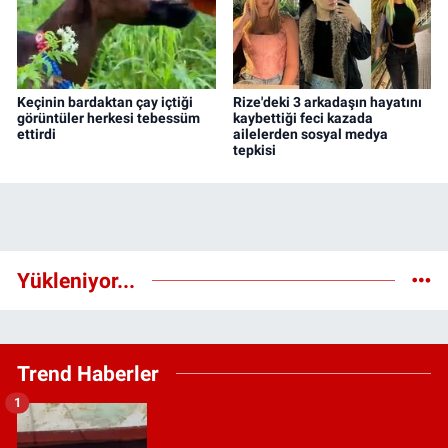
Keçinin bardaktan çay içtiği
Rize'deki 3 arkadaşın hayatını
görüntüler herkesi tebessüm
kaybettiği feci kazada
ettirdi
ailelerden sosyal medya
tepkisi
Yükleniyor...
Trend Haberler
1