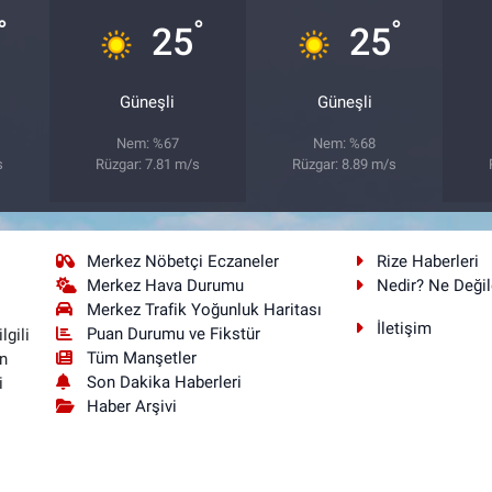
°
°
°
25
25
Güneşli
Güneşli
Nem: %67
Nem: %68
s
Rüzgar: 7.81 m/s
Rüzgar: 8.89 m/s
Merkez Nöbetçi Eczaneler
Rize Haberleri
Merkez Hava Durumu
Nedir? Ne Değil
Merkez Trafik Yoğunluk Haritası
İletişim
Puan Durumu ve Fikstür
lgili
Tüm Manşetler
n
Son Dakika Haberleri
i
Haber Arşivi