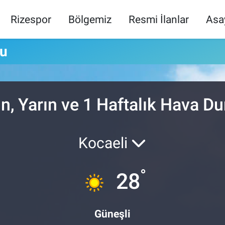
Rizespor
Bölgemiz
Resmi İlanlar
Asa
mu
n, Yarın ve 1 Haftalık Hava 
Kocaeli
°
28
Güneşli