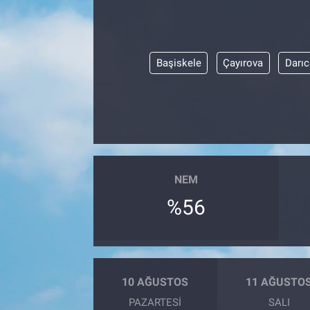
Başiskele
Çayırova
Darıc
NEM
%56
10 AĞUSTOS
11 AĞUSTO
PAZARTESI
SALI