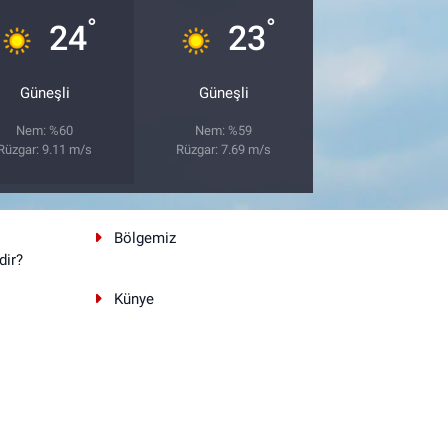
°
°
24
23
Güneşli
Güneşli
Nem: %60
Nem: %59
Rüzgar: 9.11 m/s
Rüzgar: 7.69 m/s
Bölgemiz
dir?
Künye