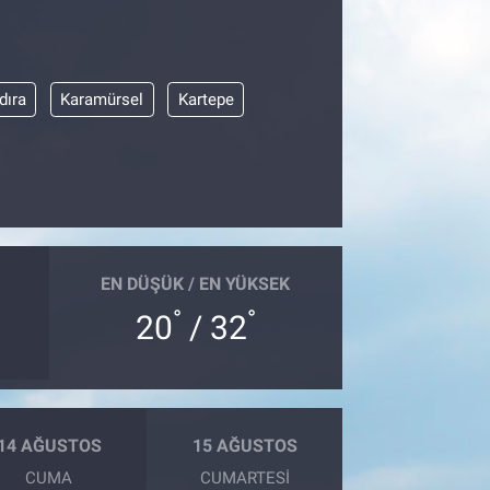
dıra
Karamürsel
Kartepe
EN DÜŞÜK / EN YÜKSEK
°
°
20
/ 32
14 AĞUSTOS
15 AĞUSTOS
CUMA
CUMARTESI