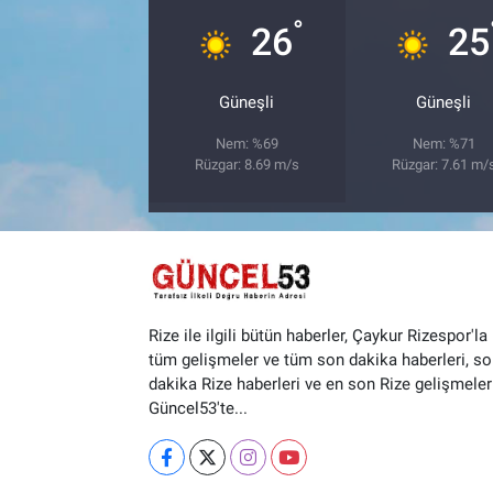
°
26
25
Güneşli
Güneşli
Nem: %69
Nem: %71
Rüzgar: 8.69 m/s
Rüzgar: 7.61 m/
Rize ile ilgili bütün haberler, Çaykur Rizespor'la i
tüm gelişmeler ve tüm son dakika haberleri, so
dakika Rize haberleri ve en son Rize gelişmeler
Güncel53'te...