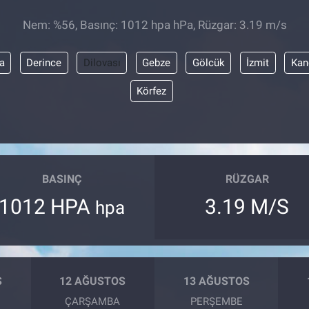
Nem: %56, Basınç: 1012 hpa hPa, Rüzgar: 3.19 m/s
a
Derince
Dilovası
Gebze
Gölcük
İzmit
Kan
Körfez
BASINÇ
RÜZGAR
1012 HPA
3.19 M/S
hpa
S
12 AĞUSTOS
13 AĞUSTOS
ÇARŞAMBA
PERŞEMBE