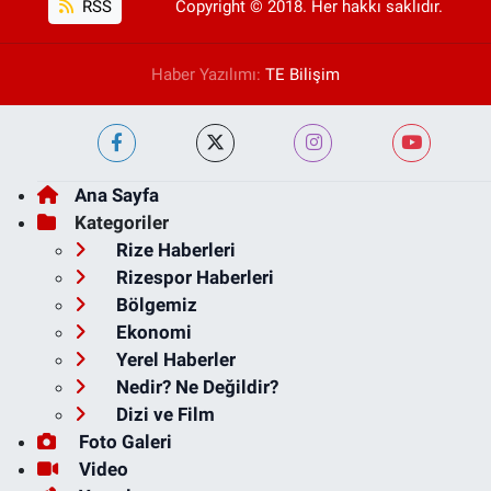
RSS
Copyright © 2018. Her hakkı saklıdır.
Haber Yazılımı:
TE Bilişim
Ana Sayfa
Kategoriler
Rize Haberleri
Rizespor Haberleri
Bölgemiz
Ekonomi
Yerel Haberler
Nedir? Ne Değildir?
Dizi ve Film
Foto Galeri
Video