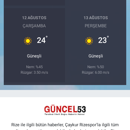
12 AĞUSTOS
13 AĞUSTOS
ÇARŞAMBA
PERŞEMBE
°
°
24
23
Güneşli
Güneşli
Nem: %45
Nem: %50
Rüzgar: 3.50 m/s
Rüzgar: 6.00 m/s
Rize ile ilgili bütün haberler, Çaykur Rizespor'la ilgili tüm