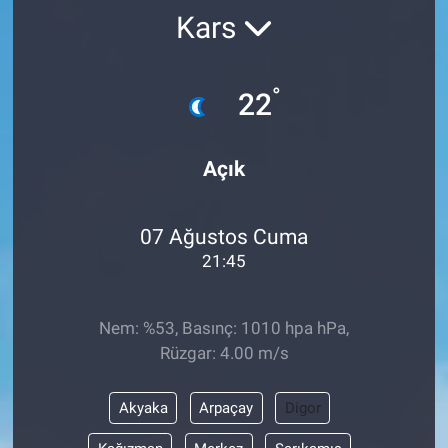
Kars
°
22
Açık
07 Ağustos Cuma
21:45
Nem: %53, Basınç: 1010 hpa hPa,
Rüzgar: 4.00 m/s
Akyaka
Arpaçay
Digor