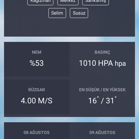
Kağızman
Merkez
Sarıkamış
Selim
Susuz
NEM
BASINÇ
%53
1010 HPA
hpa
RÜZGAR
EN DÜŞÜK / EN YÜKSEK
°
°
4.00 M/S
16
/ 31
08 AĞUSTOS
09 AĞUSTOS