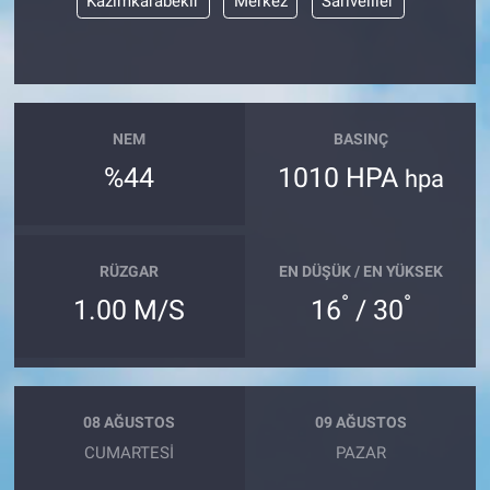
Kazımkarabekir
Merkez
Sarıveliler
NEM
BASINÇ
%44
1010 HPA
hpa
RÜZGAR
EN DÜŞÜK / EN YÜKSEK
°
°
1.00 M/S
16
/ 30
08 AĞUSTOS
09 AĞUSTOS
CUMARTESI
PAZAR