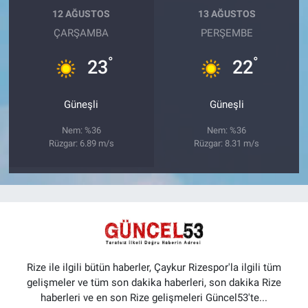
12 AĞUSTOS
13 AĞUSTOS
ÇARŞAMBA
PERŞEMBE
°
°
23
22
Güneşli
Güneşli
Nem: %36
Nem: %36
Rüzgar: 6.89 m/s
Rüzgar: 8.31 m/s
Rize ile ilgili bütün haberler, Çaykur Rizespor'la ilgili tüm
gelişmeler ve tüm son dakika haberleri, son dakika Rize
haberleri ve en son Rize gelişmeleri Güncel53'te...